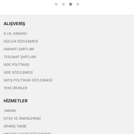
ALIŞVERİŞ
K.V.K. KANUNU
GIZLILIK SÖZLEŞMESI
GARANTI ŞARTLARI
TESLIMAT ŞARTLARI
İADE POLITIKASI
İADE SÖZLEŞMESI
SATIŞ POLITIKASI SÖZLEŞMESI
YENI ÜRÜNLER
HİZMETLER
YARDIM
İSTEK VE ÖNERILERINIZ
SIPARIŞ TAKIBI
MESAFELI SATIŞ SÖZLEŞMESI