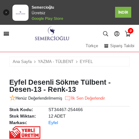
Semercioğlu
İNDİR
Ücretsiz
Google Play Store
0
Türkçe
Sipariş Takibi
Ana Sayfa
YAZMA - TÜLBENT
EYFEL
Eyfel Desenli Sökme Tülbent -
Desen-13 - Renk-13
Henüz Değerlendirilmemiş
İlk Sen Değerlendir
Stok Kodu:
ST34467-254466
Stok Miktarı:
12 ADET
Markası:
Eyfel