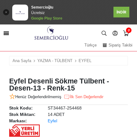
Semercioğlu
İNDİR
Ücretsiz
Google Play Store
0
Türkçe
Sipariş Takibi
Ana Sayfa
YAZMA - TÜLBENT
EYFEL
Eyfel Desenli Sökme Tülbent -
Desen-13 - Renk-15
Henüz Değerlendirilmemiş
İlk Sen Değerlendir
Stok Kodu:
ST34467-254468
Stok Miktarı:
14 ADET
Markası:
Eyfel