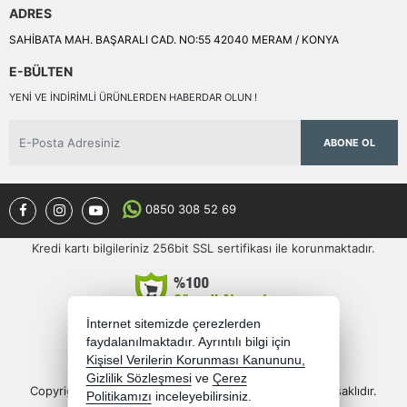
ADRES
SAHİBATA MAH. BAŞARALI CAD. NO:55 42040 MERAM / KONYA
E-BÜLTEN
YENI VE INDIRIMLI ÜRÜNLERDEN HABERDAR OLUN !
ABONE OL
0850 308 52 69
Kredi kartı bilgileriniz 256bit SSL sertifikası ile korunmaktadır.
İnternet sitemizde çerezlerden
faydalanılmaktadır. Ayrıntılı bilgi için
Kişisel Verilerin Korunması Kanununu,
Gizlilik Sözleşmesi
ve
Çerez
Copyright 2026 semercioglutoptan.com - Tüm hakları saklıdır.
Politikamızı
inceleyebilirsiniz.