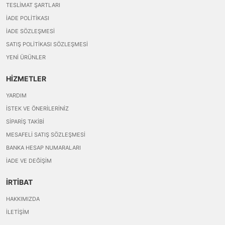
TESLIMAT ŞARTLARI
İADE POLITIKASI
İADE SÖZLEŞMESI
SATIŞ POLITIKASI SÖZLEŞMESI
YENI ÜRÜNLER
HİZMETLER
YARDIM
İSTEK VE ÖNERILERINIZ
SIPARIŞ TAKIBI
MESAFELI SATIŞ SÖZLEŞMESI
BANKA HESAP NUMARALARI
İADE VE DEĞIŞIM
İRTİBAT
HAKKIMIZDA
İLETIŞIM