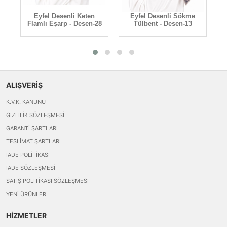
Eyfel Desenli Keten
Eyfel Desenli Sökme
Flamlı Eşarp - Desen-28
Tülbent - Desen-13
ALIŞVERİŞ
K.V.K. KANUNU
GIZLILIK SÖZLEŞMESI
GARANTI ŞARTLARI
TESLIMAT ŞARTLARI
İADE POLITIKASI
İADE SÖZLEŞMESI
SATIŞ POLITIKASI SÖZLEŞMESI
YENI ÜRÜNLER
HİZMETLER