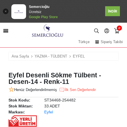
Semercioğlu
İNDİR
Ücretsiz
Google Play Store
0
Türkçe
Sipariş Takibi
Ana Sayfa
YAZMA - TÜLBENT
EYFEL
Eyfel Desenli Sökme Tülbent -
Desen-14 - Renk-11
Henüz Değerlendirilmemiş
İlk Sen Değerlendir
Stok Kodu:
ST34468-254482
Stok Miktarı:
33 ADET
Markası:
Eyfel