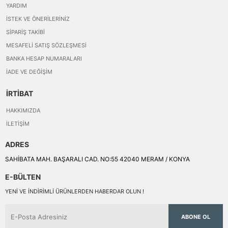
YARDIM
İSTEK VE ÖNERILERINIZ
SIPARIŞ TAKIBI
MESAFELI SATIŞ SÖZLEŞMESI
BANKA HESAP NUMARALARI
İADE VE DEĞIŞIM
İRTİBAT
HAKKIMIZDA
İLETIŞIM
ADRES
SAHİBATA MAH. BAŞARALI CAD. NO:55 42040 MERAM / KONYA
E-BÜLTEN
YENI VE INDIRIMLI ÜRÜNLERDEN HABERDAR OLUN !
ABONE OL