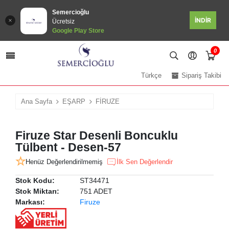
Semercioğlu
İNDİR
Ücretsiz
Google Play Store
0
Türkçe
Sipariş Takibi
Ana Sayfa
EŞARP
FİRUZE
Firuze Star Desenli Boncuklu
Tülbent - Desen-57
Henüz Değerlendirilmemiş
İlk Sen Değerlendir
Stok Kodu:
ST34471
Stok Miktarı:
751 ADET
Markası:
Firuze