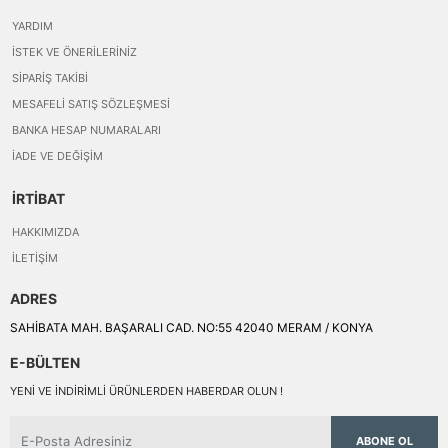
YARDIM
İSTEK VE ÖNERILERINIZ
SIPARIŞ TAKIBI
MESAFELI SATIŞ SÖZLEŞMESI
BANKA HESAP NUMARALARI
İADE VE DEĞIŞIM
İRTİBAT
HAKKIMIZDA
İLETIŞIM
ADRES
SAHİBATA MAH. BAŞARALI CAD. NO:55 42040 MERAM / KONYA
E-BÜLTEN
YENI VE INDIRIMLI ÜRÜNLERDEN HABERDAR OLUN !
ABONE OL