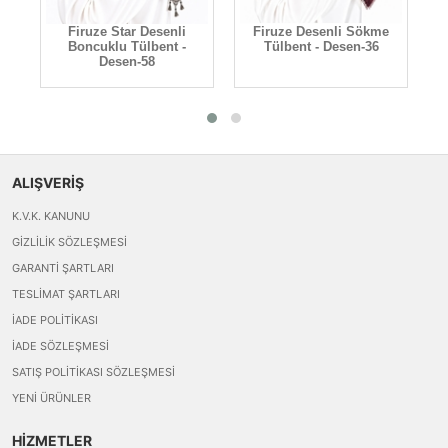
Firuze Star Desenli
Firuze Desenli Sökme
Boncuklu Tülbent -
Tülbent - Desen-36
Desen-58
ALIŞVERİŞ
K.V.K. KANUNU
GIZLILIK SÖZLEŞMESI
GARANTI ŞARTLARI
TESLIMAT ŞARTLARI
İADE POLITIKASI
İADE SÖZLEŞMESI
SATIŞ POLITIKASI SÖZLEŞMESI
YENI ÜRÜNLER
HİZMETLER