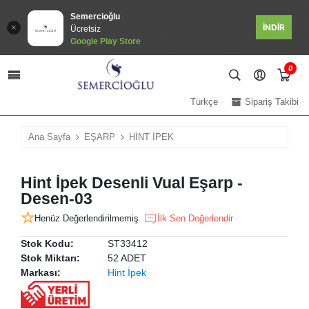
Semercioğlu
İNDİR
Ücretsiz
Google Play Store
0
Türkçe
Sipariş Takibi
Ana Sayfa
EŞARP
HİNT İPEK
Hint İpek Desenli Vual Eşarp -
Desen-03
Henüz Değerlendirilmemiş
İlk Sen Değerlendir
Stok Kodu:
ST33412
Stok Miktarı:
52 ADET
Markası:
Hint İpek