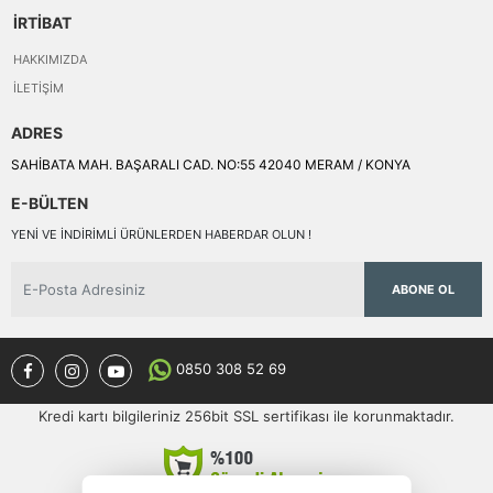
İRTİBAT
HAKKIMIZDA
İLETIŞIM
ADRES
SAHİBATA MAH. BAŞARALI CAD. NO:55 42040 MERAM / KONYA
E-BÜLTEN
YENI VE INDIRIMLI ÜRÜNLERDEN HABERDAR OLUN !
ABONE OL
0850 308 52 69
Kredi kartı bilgileriniz 256bit SSL sertifikası ile korunmaktadır.