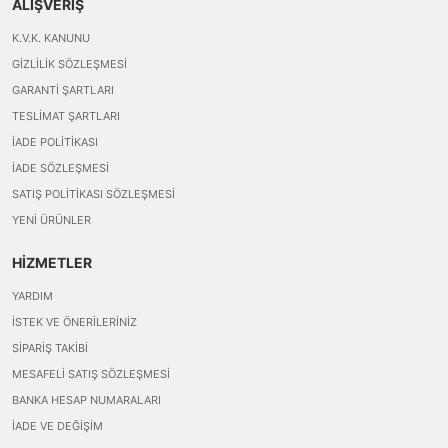
ALIŞVERİŞ
K.V.K. KANUNU
GIZLILIK SÖZLEŞMESI
GARANTI ŞARTLARI
TESLIMAT ŞARTLARI
İADE POLITIKASI
İADE SÖZLEŞMESI
SATIŞ POLITIKASI SÖZLEŞMESI
YENI ÜRÜNLER
HİZMETLER
YARDIM
İSTEK VE ÖNERILERINIZ
SIPARIŞ TAKIBI
MESAFELI SATIŞ SÖZLEŞMESI
BANKA HESAP NUMARALARI
İADE VE DEĞIŞIM