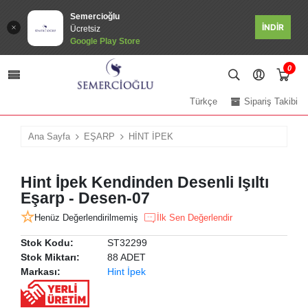
Semercioğlu
İNDİR
Ücretsiz
Google Play Store
0
Türkçe
Sipariş Takibi
Ana Sayfa
EŞARP
HİNT İPEK
Hint İpek Kendinden Desenli Işıltı
Eşarp - Desen-07
Henüz Değerlendirilmemiş
İlk Sen Değerlendir
Stok Kodu:
ST32299
Stok Miktarı:
88 ADET
Markası:
Hint İpek