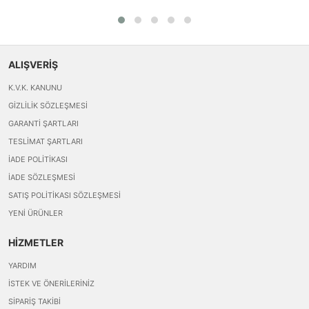
ALIŞVERİŞ
K.V.K. KANUNU
GIZLILIK SÖZLEŞMESI
GARANTI ŞARTLARI
TESLIMAT ŞARTLARI
İADE POLITIKASI
İADE SÖZLEŞMESI
SATIŞ POLITIKASI SÖZLEŞMESI
YENI ÜRÜNLER
HİZMETLER
YARDIM
İSTEK VE ÖNERILERINIZ
SIPARIŞ TAKIBI