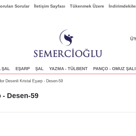
Sorulan Sorular
İletişim Sayfası
Tükenmek Üzere
İndirimdekile
ÜY
 ŞAL
EŞARP
ŞAL
YAZMA - TÜLBENT
PANÇO - OMUZ ŞALI
dor Desenli Kristal Eşarp - Desen-59
p - Desen-59