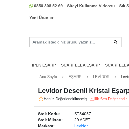
0850 308 52 69
Siteyi Kullanma Videosu
Sık 
Yeni Ürünler
İPEK EŞARP
SCARFELLA EŞARP
SCARFELLA
Ana Sayfa
EŞARP
LEVİDOR
Levi
Levidor Desenli Kristal Eşar
Henüz Değerlendirilmemiş
İlk Sen Değerlendir
Stok Kodu:
ST34057
Stok Miktarı:
29 ADET
Markası:
Levidor