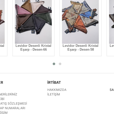
tal
Levidor Desenli Kristal
Levidor Desenli Kristal
Le
Eşarp - Desen-66
Eşarp - Desen-58
ER
İRTİBAT
HAKKIMIZDA
SA
NERILERINIZ
İLETIŞIM
IBI
SATIŞ SÖZLEŞMESI
SAP NUMARALARI
ĞIŞIM