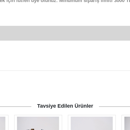
ek için lütfen üye olunuz. Minumum sipariş limiti 3000 TL
Tavsiye Edilen Ürünler