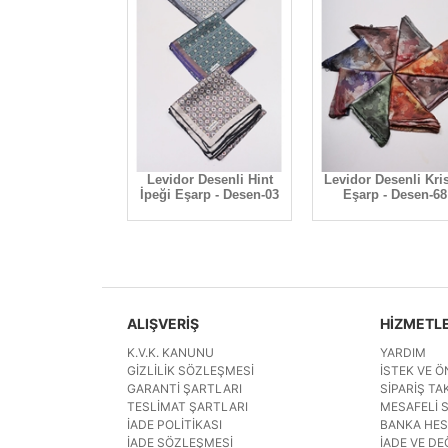
 Desenli Kristal
Levidor Desenli Hint
Levidor Desenli Kris
p - Desen-45
İpeği Eşarp - Desen-03
Eşarp - Desen-68
ALIŞVERİŞ
HİZMETL
K.V.K. KANUNU
YARDIM
GIZLILIK SÖZLEŞMESI
İSTEK VE Ö
GARANTI ŞARTLARI
SIPARIŞ TAK
TESLIMAT ŞARTLARI
MESAFELI 
İADE POLITIKASI
BANKA HE
İADE SÖZLEŞMESI
İADE VE DE