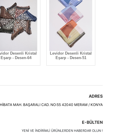
vidor Desenli Kristal
Levidor Desenli Kristal
Levidor Desenli
Eşarp - Desen-64
Eşarp - Desen-51
Eşarp - Des
ADRES
HİBATA MAH. BAŞARALI CAD. NO:55 42040 MERAM / KONYA
E-BÜLTEN
YENI VE INDIRIMLI ÜRÜNLERDEN HABERDAR OLUN !