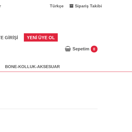
r
Türkçe
Sipariş Takibi
E GIRIŞI
YENI ÜYE OL
Sepetim
0
BONE-KOLLUK-AKSESUAR