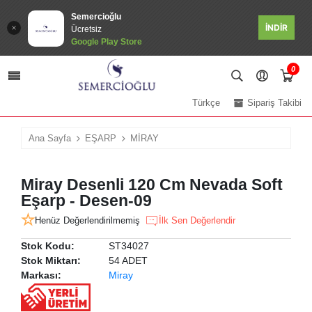
Semercioğlu
İNDİR
Ücretsiz
Google Play Store
0
Türkçe
Sipariş Takibi
Ana Sayfa
EŞARP
MİRAY
Miray Desenli 120 Cm Nevada Soft
Eşarp - Desen-09
Henüz Değerlendirilmemiş
İlk Sen Değerlendir
Stok Kodu:
ST34027
Stok Miktarı:
54 ADET
Markası:
Miray