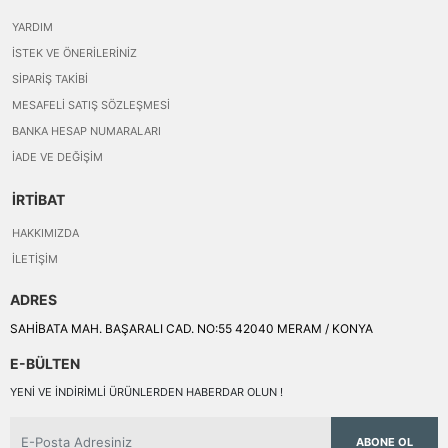
YARDIM
İSTEK VE ÖNERILERINIZ
SIPARIŞ TAKIBI
MESAFELI SATIŞ SÖZLEŞMESI
BANKA HESAP NUMARALARI
İADE VE DEĞIŞIM
İRTİBAT
HAKKIMIZDA
İLETIŞIM
ADRES
SAHİBATA MAH. BAŞARALI CAD. NO:55 42040 MERAM / KONYA
E-BÜLTEN
YENI VE INDIRIMLI ÜRÜNLERDEN HABERDAR OLUN !
ABONE OL