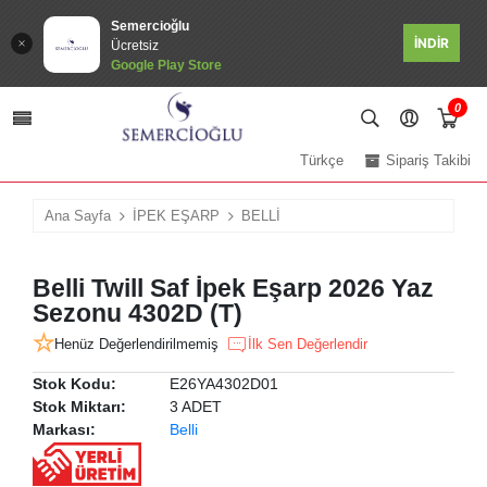
Semercioğlu
İNDİR
Ücretsiz
Google Play Store
0
Türkçe
Sipariş Takibi
Ana Sayfa
İPEK EŞARP
BELLİ
Belli Twill Saf İpek Eşarp 2026 Yaz
Sezonu 4302D (T)
Henüz Değerlendirilmemiş
İlk Sen Değerlendir
Stok Kodu:
E26YA4302D01
Stok Miktarı:
3 ADET
Markası:
Belli