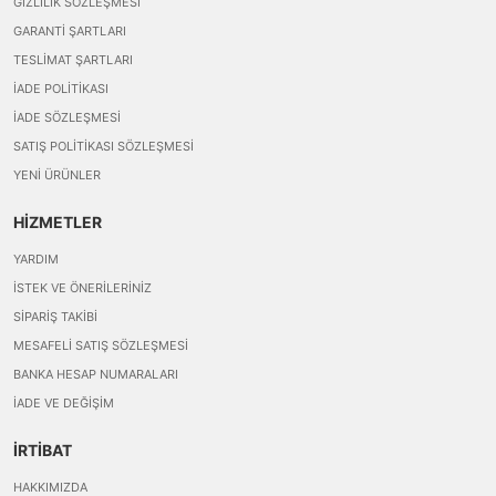
GIZLILIK SÖZLEŞMESI
GARANTI ŞARTLARI
TESLIMAT ŞARTLARI
İADE POLITIKASI
İADE SÖZLEŞMESI
SATIŞ POLITIKASI SÖZLEŞMESI
YENI ÜRÜNLER
HİZMETLER
YARDIM
İSTEK VE ÖNERILERINIZ
SIPARIŞ TAKIBI
MESAFELI SATIŞ SÖZLEŞMESI
BANKA HESAP NUMARALARI
İADE VE DEĞIŞIM
İRTİBAT
HAKKIMIZDA