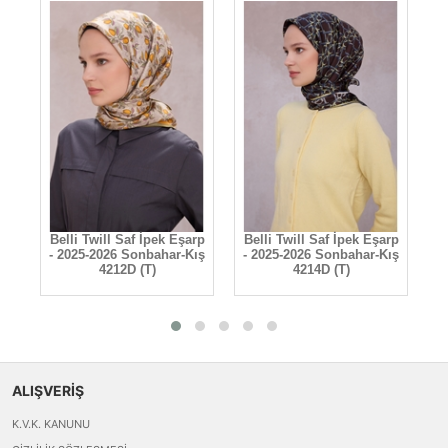
rp
Belli Twill Saf İpek Eşarp
Belli Twill Saf İpek Eşarp
B
D
- 2025-2026 Sonbahar-Kış
- 2025-2026 Sonbahar-Kış
4212D (T)
4214D (T)
ALIŞVERİŞ
K.V.K. KANUNU