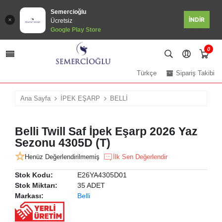
Semercioğlu
İNDİR
Ücretsiz
Google Play Store
0
Türkçe
Sipariş Takibi
Ana Sayfa
İPEK EŞARP
BELLİ
Belli Twill Saf İpek Eşarp 2026 Yaz
Sezonu 4305D (T)
Henüz Değerlendirilmemiş
İlk Sen Değerlendir
Stok Kodu:
E26YA4305D01
Stok Miktarı:
35 ADET
Markası:
Belli