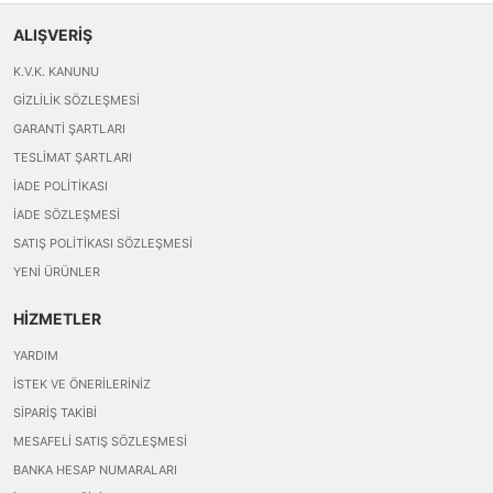
ALIŞVERİŞ
K.V.K. KANUNU
GIZLILIK SÖZLEŞMESI
GARANTI ŞARTLARI
TESLIMAT ŞARTLARI
İADE POLITIKASI
İADE SÖZLEŞMESI
SATIŞ POLITIKASI SÖZLEŞMESI
YENI ÜRÜNLER
HİZMETLER
YARDIM
İSTEK VE ÖNERILERINIZ
SIPARIŞ TAKIBI
MESAFELI SATIŞ SÖZLEŞMESI
BANKA HESAP NUMARALARI