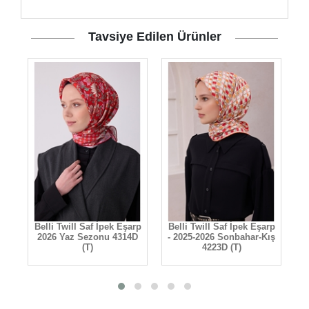
Tavsiye Edilen Ürünler
rp
Belli Twill Saf İpek Eşarp
Belli Twill Saf İpek Eşarp
B
D
2026 Yaz Sezonu 4314D
- 2025-2026 Sonbahar-Kış
(T)
4223D (T)