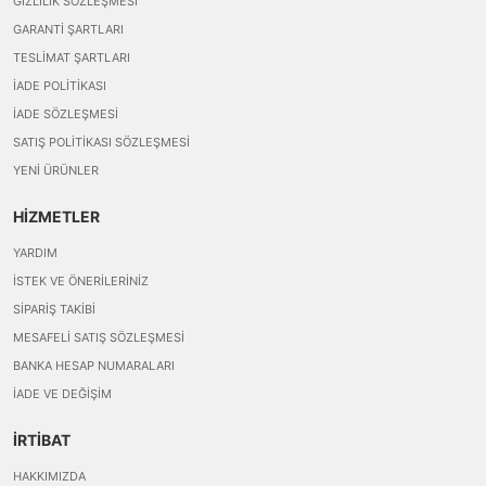
GIZLILIK SÖZLEŞMESI
GARANTI ŞARTLARI
TESLIMAT ŞARTLARI
İADE POLITIKASI
İADE SÖZLEŞMESI
SATIŞ POLITIKASI SÖZLEŞMESI
YENI ÜRÜNLER
HİZMETLER
YARDIM
İSTEK VE ÖNERILERINIZ
SIPARIŞ TAKIBI
MESAFELI SATIŞ SÖZLEŞMESI
BANKA HESAP NUMARALARI
İADE VE DEĞIŞIM
İRTİBAT
HAKKIMIZDA