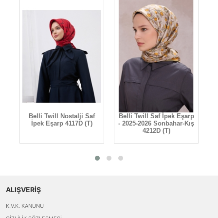
rp
Belli Twill Nostalji Saf
Belli Twill Saf İpek Eşarp
B
ış
İpek Eşarp 4117D (T)
- 2025-2026 Sonbahar-Kış
-
4212D (T)
ALIŞVERİŞ
K.V.K. KANUNU