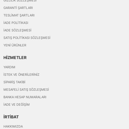
GIZLILIK SÖZLEŞMESI
GARANTI ŞARTLARI
TESLIMAT ŞARTLARI
İADE POLITIKASI
İADE SÖZLEŞMESI
SATIŞ POLITIKASI SÖZLEŞMESI
YENI ÜRÜNLER
HİZMETLER
YARDIM
İSTEK VE ÖNERILERINIZ
SIPARIŞ TAKIBI
MESAFELI SATIŞ SÖZLEŞMESI
BANKA HESAP NUMARALARI
İADE VE DEĞIŞIM
İRTİBAT
HAKKIMIZDA