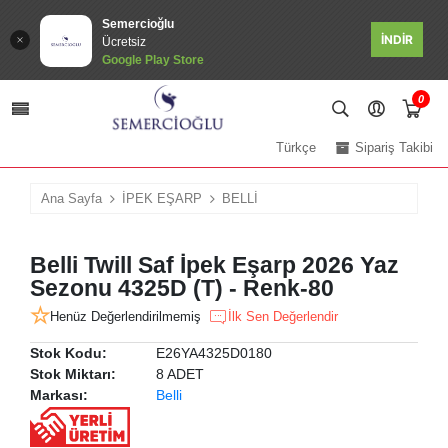
Semercioğlu
İNDİR
Ücretsiz
Google Play Store
0
Türkçe
Sipariş Takibi
Ana Sayfa
İPEK EŞARP
BELLİ
Belli Twill Saf İpek Eşarp 2026 Yaz
Sezonu 4325D (T) - Renk-80
Henüz Değerlendirilmemiş
İlk Sen Değerlendir
Stok Kodu:
E26YA4325D0180
Stok Miktarı:
8 ADET
Markası:
Belli