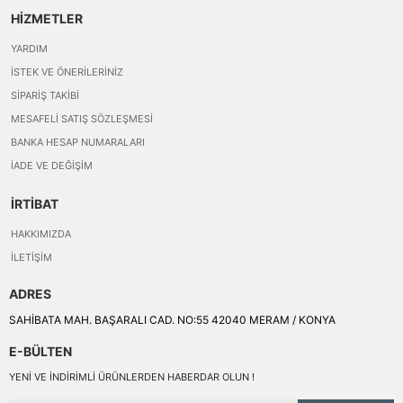
HİZMETLER
YARDIM
İSTEK VE ÖNERILERINIZ
SIPARIŞ TAKIBI
MESAFELI SATIŞ SÖZLEŞMESI
BANKA HESAP NUMARALARI
İADE VE DEĞIŞIM
İRTİBAT
HAKKIMIZDA
İLETIŞIM
ADRES
SAHİBATA MAH. BAŞARALI CAD. NO:55 42040 MERAM / KONYA
E-BÜLTEN
YENI VE INDIRIMLI ÜRÜNLERDEN HABERDAR OLUN !