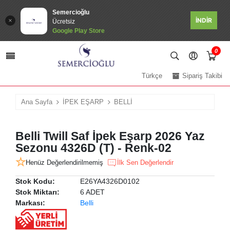
Semercioğlu
İNDİR
Ücretsiz
Google Play Store
0
Türkçe
Sipariş Takibi
Ana Sayfa
İPEK EŞARP
BELLİ
Belli Twill Saf İpek Eşarp 2026 Yaz
Sezonu 4326D (T) - Renk-02
Henüz Değerlendirilmemiş
İlk Sen Değerlendir
Stok Kodu:
E26YA4326D0102
Stok Miktarı:
6 ADET
Markası:
Belli