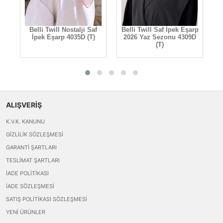
rp
Belli Twill Nostalji Saf
Belli Twill Saf İpek Eşarp
B
D
İpek Eşarp 4035D (T)
2026 Yaz Sezonu 4309D
(T)
ALIŞVERİŞ
K.V.K. KANUNU
GIZLILIK SÖZLEŞMESI
GARANTI ŞARTLARI
TESLIMAT ŞARTLARI
İADE POLITIKASI
İADE SÖZLEŞMESI
SATIŞ POLITIKASI SÖZLEŞMESI
YENI ÜRÜNLER