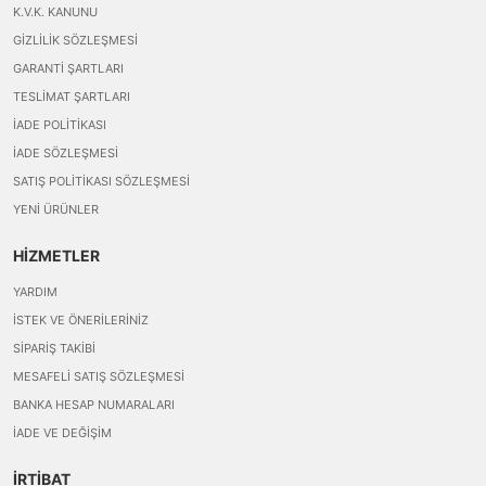
K.V.K. KANUNU
GIZLILIK SÖZLEŞMESI
GARANTI ŞARTLARI
TESLIMAT ŞARTLARI
İADE POLITIKASI
İADE SÖZLEŞMESI
SATIŞ POLITIKASI SÖZLEŞMESI
YENI ÜRÜNLER
HİZMETLER
YARDIM
İSTEK VE ÖNERILERINIZ
SIPARIŞ TAKIBI
MESAFELI SATIŞ SÖZLEŞMESI
BANKA HESAP NUMARALARI
İADE VE DEĞIŞIM
İRTİBAT