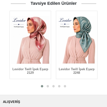
Tavsiye Edilen Ürünler
rp
Levidor Twill İpek Eşarp
Levidor Twill İpek Eşarp
L
2129
2248
ALIŞVERİŞ