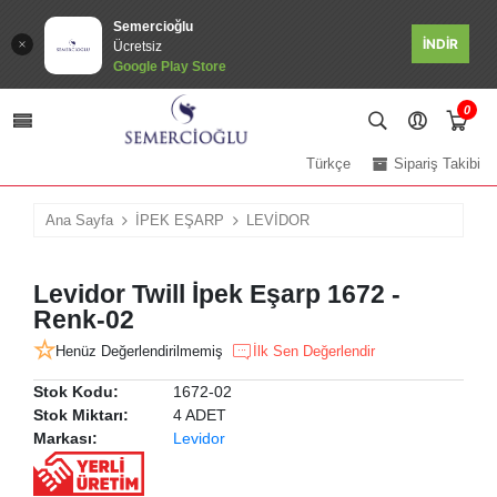
Semercioğlu
İNDİR
Ücretsiz
Google Play Store
0
Türkçe
Sipariş Takibi
Ana Sayfa
İPEK EŞARP
LEVİDOR
Levidor Twill İpek Eşarp 1672 -
Renk-02
Henüz Değerlendirilmemiş
İlk Sen Değerlendir
Stok Kodu:
1672-02
Stok Miktarı:
4 ADET
Markası:
Levidor