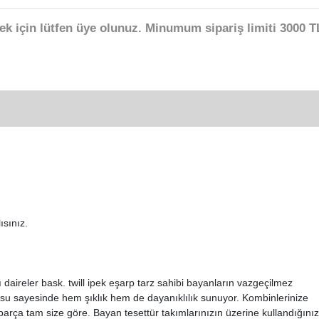
ek için lütfen üye olunuz. Minumum sipariş limiti 3000 TL
ısınız.
lı daireler bask. twill ipek eşarp tarz sahibi bayanların vazgeçilmez
kusu sayesinde hem şıklık hem de dayanıklılık sunuyor. Kombinlerinize
parça tam size göre. Bayan tesettür takımlarınızın üzerine kullandığını