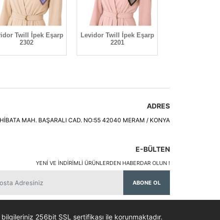
idor Twill İpek Eşarp
Levidor Twill İpek Eşarp
Levidor Twill İ
2302
2201
2129
ADRES
HİBATA MAH. BAŞARALI CAD. NO:55 42040 MERAM / KONYA
E-BÜLTEN
YENI VE INDIRIMLI ÜRÜNLERDEN HABERDAR OLUN !
ABONE OL
 bilgileriniz 256bit SSL sertifikası ile korunmaktadır.