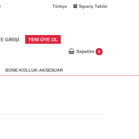
r
Türkçe
Sipariş Takibi
E GIRIŞI
YENI ÜYE OL
Sepetim
0
BONE-KOLLUK-AKSESUAR