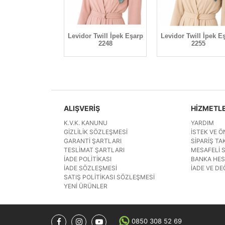
Twill İpek Eşarp
Levidor Twill İpek Eşarp
Levidor Twill İpek E
2390
2248
2255
ALIŞVERİŞ
HİZMETL
K.V.K. KANUNU
YARDIM
GIZLILIK SÖZLEŞMESI
İSTEK VE Ö
GARANTI ŞARTLARI
SIPARIŞ TAK
TESLIMAT ŞARTLARI
MESAFELI 
İADE POLITIKASI
BANKA HE
İADE SÖZLEŞMESI
İADE VE DE
SATIŞ POLITIKASI SÖZLEŞMESI
YENI ÜRÜNLER
0850 308 52 69