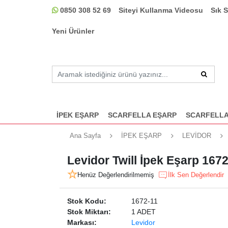
0850 308 52 69
Siteyi Kullanma Videosu
Sık 
Yeni Ürünler
İPEK EŞARP
SCARFELLA EŞARP
SCARFELLA
Ana Sayfa
İPEK EŞARP
LEVİDOR
Levidor Twill İpek Eşarp 167
Henüz Değerlendirilmemiş
İlk Sen Değerlendir
Stok Kodu:
1672-11
Stok Miktarı:
1 ADET
Markası:
Levidor