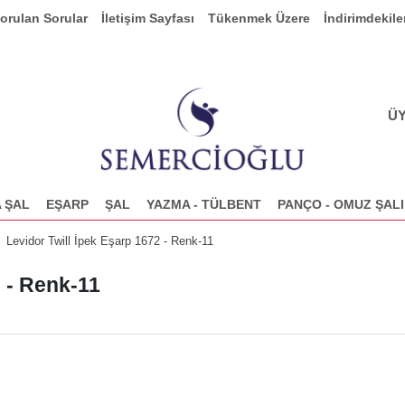
Sorulan Sorular
İletişim Sayfası
Tükenmek Üzere
İndirimdekile
ÜY
 ŞAL
EŞARP
ŞAL
YAZMA - TÜLBENT
PANÇO - OMUZ ŞALI
Levidor Twill İpek Eşarp 1672 - Renk-11
2 - Renk-11