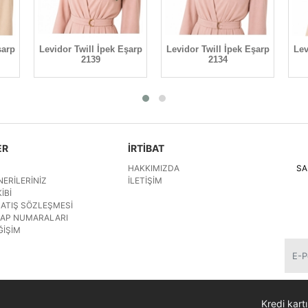
şarp
Levidor Twill İpek Eşarp
Levidor Twill İpek Eşarp
Lev
2139
2134
ER
İRTİBAT
HAKKIMIZDA
SA
NERILERINIZ
İLETIŞIM
IBI
SATIŞ SÖZLEŞMESI
SAP NUMARALARI
ĞIŞIM
Kredi kartı