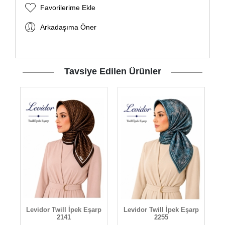
Favorilerime Ekle
Arkadaşıma Öner
Tavsiye Edilen Ürünler
rp
Levidor Twill İpek Eşarp
Levidor Twill İpek Eşarp
L
2141
2255