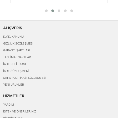
ALIŞVERİŞ
K.V.K. KANUNU
GIZLILIK SÖZLEŞMESI
GARANTI ŞARTLARI
TESLIMAT ŞARTLARI
İADE POLITIKASI
İADE SÖZLEŞMESI
SATIŞ POLITIKASI SÖZLEŞMESI
YENI ÜRÜNLER
HİZMETLER
YARDIM
İSTEK VE ÖNERILERINIZ