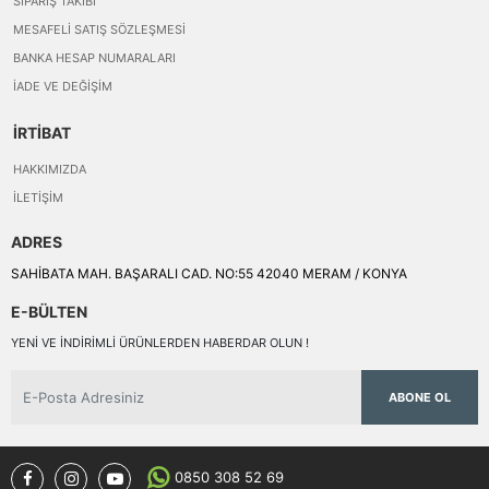
SIPARIŞ TAKIBI
MESAFELI SATIŞ SÖZLEŞMESI
BANKA HESAP NUMARALARI
İADE VE DEĞIŞIM
İRTİBAT
HAKKIMIZDA
İLETIŞIM
ADRES
SAHİBATA MAH. BAŞARALI CAD. NO:55 42040 MERAM / KONYA
E-BÜLTEN
YENI VE INDIRIMLI ÜRÜNLERDEN HABERDAR OLUN !
ABONE OL
0850 308 52 69