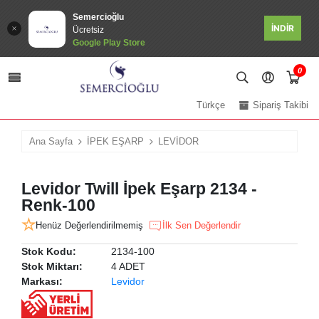
Semercioğlu
İNDİR
Ücretsiz
Google Play Store
0
Türkçe
Sipariş Takibi
Ana Sayfa
İPEK EŞARP
LEVİDOR
Levidor Twill İpek Eşarp 2134 -
Renk-100
Henüz Değerlendirilmemiş
İlk Sen Değerlendir
Stok Kodu:
2134-100
Stok Miktarı:
4 ADET
Markası:
Levidor