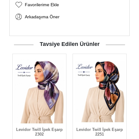
Favorilerime Ekle
Arkadaşıma Öner
Tavsiye Edilen Ürünler
rp
Levidor Twill İpek Eşarp
Levidor Twill İpek Eşarp
L
2302
2251