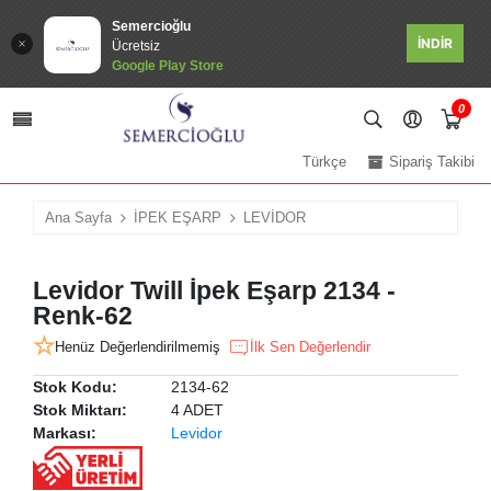
Semercioğlu
İNDİR
Ücretsiz
Google Play Store
0
Türkçe
Sipariş Takibi
Ana Sayfa
İPEK EŞARP
LEVİDOR
Levidor Twill İpek Eşarp 2134 -
Renk-62
Henüz Değerlendirilmemiş
İlk Sen Değerlendir
Stok Kodu:
2134-62
Stok Miktarı:
4 ADET
Markası:
Levidor