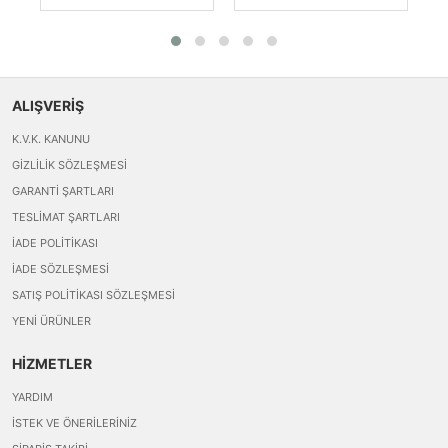
ALIŞVERİŞ
K.V.K. KANUNU
GIZLILIK SÖZLEŞMESI
GARANTI ŞARTLARI
TESLIMAT ŞARTLARI
İADE POLITIKASI
İADE SÖZLEŞMESI
SATIŞ POLITIKASI SÖZLEŞMESI
YENI ÜRÜNLER
HİZMETLER
YARDIM
İSTEK VE ÖNERILERINIZ