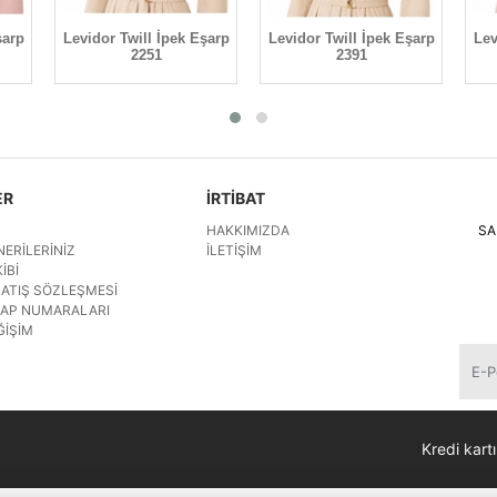
şarp
Levidor Twill İpek Eşarp
Levidor Twill İpek Eşarp
Lev
2251
2391
ER
İRTİBAT
HAKKIMIZDA
SA
NERILERINIZ
İLETIŞIM
IBI
SATIŞ SÖZLEŞMESI
SAP NUMARALARI
ĞIŞIM
Kredi kartı