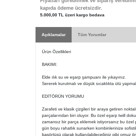
Fiyatları görebilmek ve sipariş verebilm
kapıda ödeme ücretsizdir.
5.000,00 TL üzeri kargo bedava
Açıklamalar
Tüm Yorumlar
Ürün Özellikleri
BAKIMI:
Elde ılık su ve eşarp şampuanı ile yıkayınız.
Sererek kurutmalı ve düşük sıcaklıkta ütü yapmal
EDİTÖRÜN YORUMU
Zarafeti ve klasik çizgileri bir araya getiren nokta
parçalarından biri oluyor. Bu özel eşarp twill do
zamansız bir parça eklemek istiyorsanız bu özel 
gün boyu rahatlık sunarken kombinlerinize sofisti
başörtüsü olarak kullanılabileceğiniz gibi omuz ör