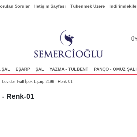
Sorulan Sorular
İletişim Sayfası
Tükenmek Üzere
İndirimdekile
ÜY
 ŞAL
EŞARP
ŞAL
YAZMA - TÜLBENT
PANÇO - OMUZ ŞALI
Levidor Twill İpek Eşarp 2199 - Renk-01
9 - Renk-01