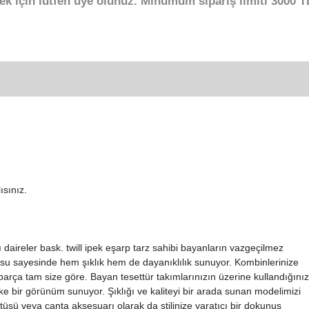
ek için lütfen üye olunuz. Minumum sipariş limiti 3000 TL
ısınız.
lı daireler bask. twill ipek eşarp tarz sahibi bayanların vazgeçilmez
kusu sayesinde hem şıklık hem de dayanıklılık sunuyor. Kombinlerinize
parça tam size göre. Bayan tesettür takımlarınızın üzerine kullandığını
ke bir görünüm sunuyor. Şıklığı ve kaliteyi bir arada sunan modelimizi
tüsü veya çanta aksesuarı olarak da stilinize yaratıcı bir dokunuş