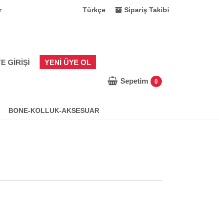
r
Türkçe
Sipariş Takibi
E GIRIŞI
YENI ÜYE OL
Sepetim
0
BONE-KOLLUK-AKSESUAR