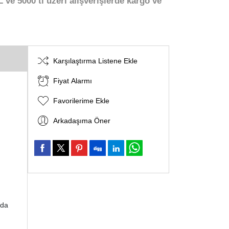
 ve 5000 tl üzeri alışverişlerde kargo ve
Karşılaştırma Listene Ekle
Fiyat Alarmı
Favorilerime Ekle
Arkadaşıma Öner
zda