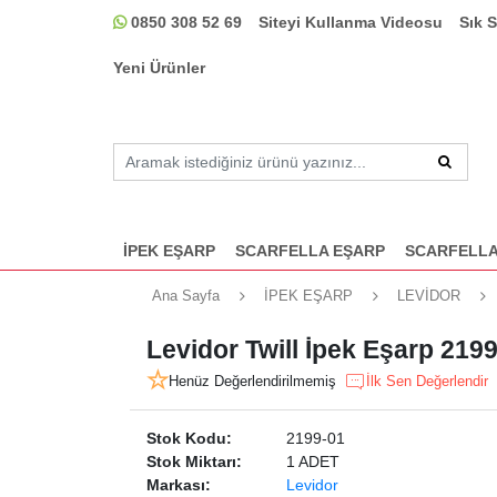
0850 308 52 69
Siteyi Kullanma Videosu
Sık 
Yeni Ürünler
İPEK EŞARP
SCARFELLA EŞARP
SCARFELLA
Ana Sayfa
İPEK EŞARP
LEVİDOR
Levidor Twill İpek Eşarp 219
Henüz Değerlendirilmemiş
İlk Sen Değerlendir
Stok Kodu:
2199-01
Stok Miktarı:
1 ADET
Markası:
Levidor