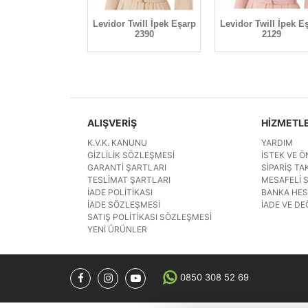
Twill İpek Eşarp
Levidor Twill İpek Eşarp
Levidor Twill İpek E
2255
2390
2129
ALIŞVERİŞ
HİZMETL
K.V.K. KANUNU
YARDIM
GIZLILIK SÖZLEŞMESI
İSTEK VE Ö
GARANTI ŞARTLARI
SIPARIŞ TAK
TESLIMAT ŞARTLARI
MESAFELI 
İADE POLITIKASI
BANKA HE
İADE SÖZLEŞMESI
İADE VE DE
SATIŞ POLITIKASI SÖZLEŞMESI
YENI ÜRÜNLER
0850 308 52 69