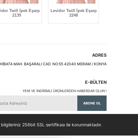
idor Twill İpek Eşarp
Levidor Twill İpek Eşarp
Levidor Twill İ
2139
2248
2199
ADRES
HİBATA MAH. BAŞARALI CAD. NO:55 42040 MERAM / KONYA
E-BÜLTEN
YENI VE INDIRIMLI ÜRÜNLERDEN HABERDAR OLUN !
ABONE OL
 bilgileriniz 256bit SSL sertifikası ile korunmaktadır.