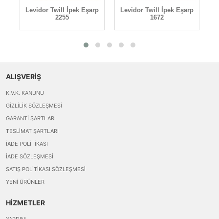
rp
Levidor Twill İpek Eşarp
Levidor Twill İpek Eşarp
L
2255
1672
ALIŞVERİŞ
K.V.K. KANUNU
GIZLILIK SÖZLEŞMESI
GARANTI ŞARTLARI
TESLIMAT ŞARTLARI
İADE POLITIKASI
İADE SÖZLEŞMESI
SATIŞ POLITIKASI SÖZLEŞMESI
YENI ÜRÜNLER
HİZMETLER