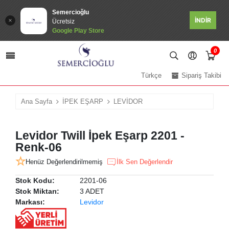
Semercioğlu
İNDİR
Ücretsiz
Google Play Store
0
Türkçe
Sipariş Takibi
Ana Sayfa
İPEK EŞARP
LEVİDOR
Levidor Twill İpek Eşarp 2201 -
Renk-06
Henüz Değerlendirilmemiş
İlk Sen Değerlendir
Stok Kodu:
2201-06
Stok Miktarı:
3 ADET
Markası:
Levidor