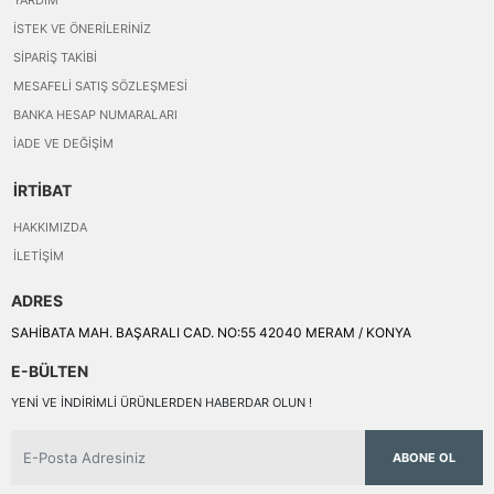
YARDIM
İSTEK VE ÖNERILERINIZ
SIPARIŞ TAKIBI
MESAFELI SATIŞ SÖZLEŞMESI
BANKA HESAP NUMARALARI
İADE VE DEĞIŞIM
İRTİBAT
HAKKIMIZDA
İLETIŞIM
ADRES
SAHİBATA MAH. BAŞARALI CAD. NO:55 42040 MERAM / KONYA
E-BÜLTEN
YENI VE INDIRIMLI ÜRÜNLERDEN HABERDAR OLUN !
ABONE OL