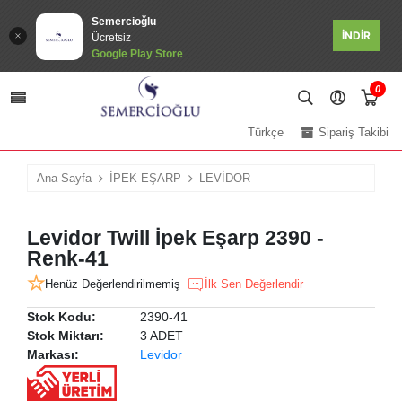
Semercioğlu
İNDİR
Ücretsiz
Google Play Store
0
Türkçe
Sipariş Takibi
Ana Sayfa
İPEK EŞARP
LEVİDOR
Levidor Twill İpek Eşarp 2390 -
Renk-41
Henüz Değerlendirilmemiş
İlk Sen Değerlendir
Stok Kodu:
2390-41
Stok Miktarı:
3 ADET
Markası:
Levidor