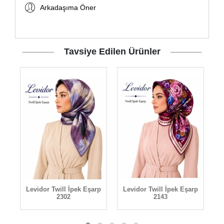
Arkadaşıma Öner
Tavsiye Edilen Ürünler
rp
Levidor Twill İpek Eşarp
Levidor Twill İpek Eşarp
L
2302
2143