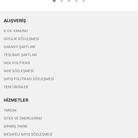
ALIŞVERİŞ
K.V.K. KANUNU
GIZLILIK SÖZLEŞMESI
GARANTI ŞARTLARI
TESLIMAT ŞARTLARI
İADE POLITIKASI
İADE SÖZLEŞMESI
SATIŞ POLITIKASI SÖZLEŞMESI
YENI ÜRÜNLER
HİZMETLER
YARDIM
İSTEK VE ÖNERILERINIZ
SIPARIŞ TAKIBI
MESAFELI SATIŞ SÖZLEŞMESI