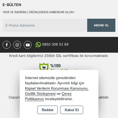
E-BÜLTEN
YENI VE INDIRIMLI ÜRÜNLERDEN HABERDAR OLUN !
ABONE OL
0850 308 52 69
Kredi kartı bilgileriniz 256bit SSL sertifikası ile korunmaktadır.
İnternet sitemizde çerezlerden
faydalanılmaktadır. Ayrıntılı bilgi için
Kişisel Verilerin Korunması Kanununu,
Gizlilik Sözleşmesi
ve
Çerez
Copyright 2026 semercioglutoptan.com - Tüm hakları saklıdır.
Politikamızı
inceleyebilirsiniz.
Bu site AKINSOFT E-Ticaret ile hazırlanmıştır.
Reddet
Kabul Et