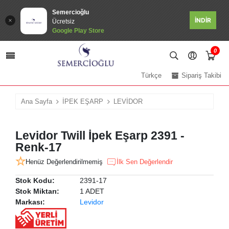
Semercioğlu
İNDİR
Ücretsiz
Google Play Store
0
Türkçe
Sipariş Takibi
Ana Sayfa
İPEK EŞARP
LEVİDOR
Levidor Twill İpek Eşarp 2391 -
Renk-17
Henüz Değerlendirilmemiş
İlk Sen Değerlendir
Stok Kodu:
2391-17
Stok Miktarı:
1 ADET
Markası:
Levidor