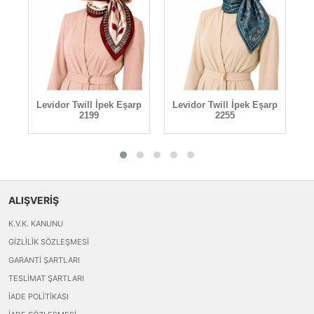
rp
Levidor Twill İpek Eşarp
Levidor Twill İpek Eşarp
L
2199
2255
ALIŞVERİŞ
K.V.K. KANUNU
GIZLILIK SÖZLEŞMESI
GARANTI ŞARTLARI
TESLIMAT ŞARTLARI
İADE POLITIKASI