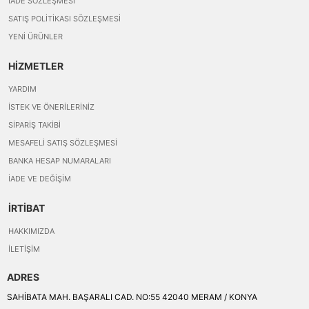
İADE SÖZLEŞMESI
SATIŞ POLITIKASI SÖZLEŞMESI
YENI ÜRÜNLER
HİZMETLER
YARDIM
İSTEK VE ÖNERILERINIZ
SIPARIŞ TAKIBI
MESAFELI SATIŞ SÖZLEŞMESI
BANKA HESAP NUMARALARI
İADE VE DEĞIŞIM
İRTİBAT
HAKKIMIZDA
İLETIŞIM
ADRES
SAHİBATA MAH. BAŞARALI CAD. NO:55 42040 MERAM / KONYA