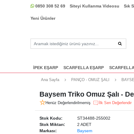
0850 308 52 69
Siteyi Kullanma Videosu
Sık 
Yeni Ürünler
İPEK EŞARP
SCARFELLA EŞARP
SCARFELLA
Ana Sayfa
PANÇO - OMUZ ŞALI
BAYS
Baysem Triko Omuz Şalı - De
Henüz Değerlendirilmemiş
İlk Sen Değerlendir
Stok Kodu:
ST34488-255002
Stok Miktarı:
2 ADET
Markası:
Baysem