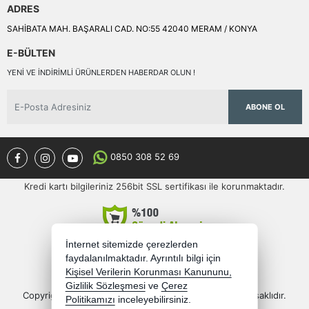
ADRES
SAHİBATA MAH. BAŞARALI CAD. NO:55 42040 MERAM / KONYA
E-BÜLTEN
YENI VE INDIRIMLI ÜRÜNLERDEN HABERDAR OLUN !
ABONE OL
0850 308 52 69
Kredi kartı bilgileriniz 256bit SSL sertifikası ile korunmaktadır.
İnternet sitemizde çerezlerden
faydalanılmaktadır. Ayrıntılı bilgi için
Kişisel Verilerin Korunması Kanununu,
Gizlilik Sözleşmesi
ve
Çerez
Copyright 2026 semercioglutoptan.com - Tüm hakları saklıdır.
Politikamızı
inceleyebilirsiniz.