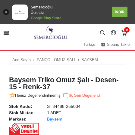
Semercioğlu
İNDİR
Ücretsiz
Google Play Store
0
Türkçe
Sipariş Takibi
Ana Sayfa
PANÇO - OMUZ ŞALI
BAYSEM
Baysem Triko Omuz Şalı - Desen-
15 - Renk-37
Henüz Değerlendirilmemiş
İlk Sen Değerlendir
Stok Kodu:
ST34488-255034
Stok Miktarı:
1 ADET
Markası:
Baysem