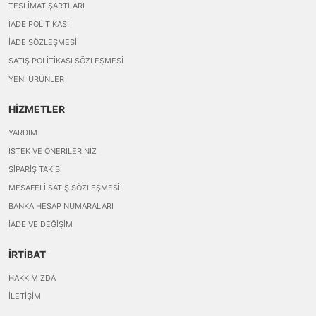
TESLIMAT ŞARTLARI
İADE POLITIKASI
İADE SÖZLEŞMESI
SATIŞ POLITIKASI SÖZLEŞMESI
YENI ÜRÜNLER
HİZMETLER
YARDIM
İSTEK VE ÖNERILERINIZ
SIPARIŞ TAKIBI
MESAFELI SATIŞ SÖZLEŞMESI
BANKA HESAP NUMARALARI
İADE VE DEĞIŞIM
İRTİBAT
HAKKIMIZDA
İLETIŞIM