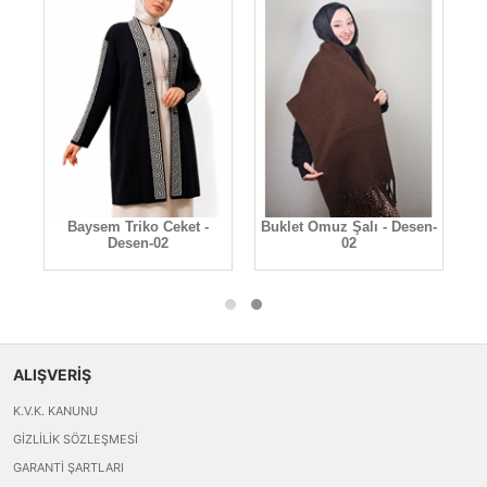
-
Baysem Triko Ceket -
Buklet Omuz Şalı - Desen-
Desen-02
02
ALIŞVERİŞ
K.V.K. KANUNU
GIZLILIK SÖZLEŞMESI
GARANTI ŞARTLARI