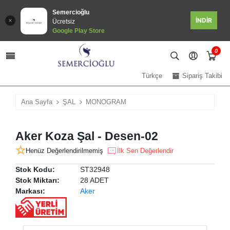
Semercioğlu
İNDİR
Ücretsiz
Google Play Store
0
Türkçe
Sipariş Takibi
Ana Sayfa
ŞAL
MONOGRAM
Aker Koza Şal - Desen-02
Henüz Değerlendirilmemiş
İlk Sen Değerlendir
Stok Kodu:
ST32948
Stok Miktarı:
28 ADET
Markası:
Aker