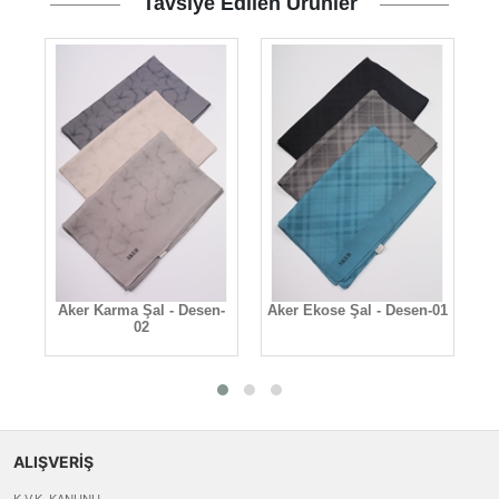
Tavsiye Edilen Ürünler
Aker Karma Şal - Desen-
Aker Ekose Şal - Desen-01
A
02
ALIŞVERİŞ
K.V.K. KANUNU