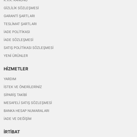
GIZLILIK SÖZLEŞMESI
GARANTI ŞARTLARI
TESLIMAT ŞARTLARI
İADE POLITIKASI
İADE SÖZLEŞMESI
SATIŞ POLITIKASI SÖZLEŞMESI
YENI ÜRÜNLER
HİZMETLER
YARDIM
İSTEK VE ÖNERILERINIZ
SIPARIŞ TAKIBI
MESAFELI SATIŞ SÖZLEŞMESI
BANKA HESAP NUMARALARI
İADE VE DEĞIŞIM
İRTİBAT