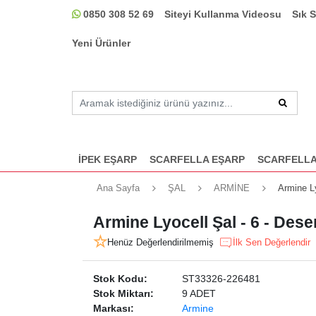
0850 308 52 69
Siteyi Kullanma Videosu
Sık 
Yeni Ürünler
İPEK EŞARP
SCARFELLA EŞARP
SCARFELLA
Ana Sayfa
ŞAL
ARMİNE
Armine Ly
Armine Lyocell Şal - 6 - Des
Henüz Değerlendirilmemiş
İlk Sen Değerlendir
Stok Kodu:
ST33326-226481
Stok Miktarı:
9 ADET
Markası:
Armine