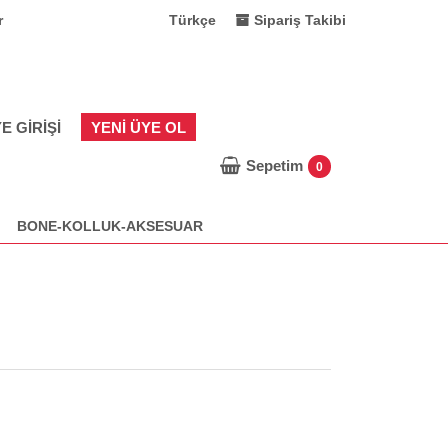
r
Türkçe
Sipariş Takibi
E GIRIŞI
YENI ÜYE OL
Sepetim
0
BONE-KOLLUK-AKSESUAR