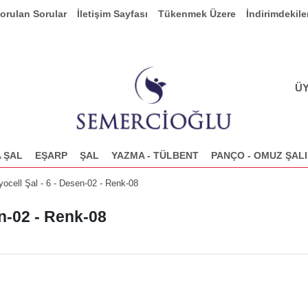
Sorulan Sorular
İletişim Sayfası
Tükenmek Üzere
İndirimdekile
ÜY
 ŞAL
EŞARP
ŞAL
YAZMA - TÜLBENT
PANÇO - OMUZ ŞALI
ocell Şal - 6 - Desen-02 - Renk-08
en-02 - Renk-08