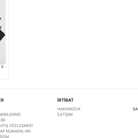
 6 -
ER
İRTİBAT
HAKKIMIZDA
SA
NERILERINIZ
İLETIŞIM
IBI
SATIŞ SÖZLEŞMESI
SAP NUMARALARI
ĞIŞIM