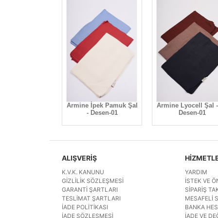
Armine İpek Pamuk Şal
Armine Lyocell Şal -
- Desen-01
Desen-01
ALIŞVERİŞ
HİZMETL
K.V.K. KANUNU
YARDIM
GIZLILIK SÖZLEŞMESI
İSTEK VE Ö
GARANTI ŞARTLARI
SIPARIŞ TAK
TESLIMAT ŞARTLARI
MESAFELI 
İADE POLITIKASI
BANKA HE
İADE SÖZLEŞMESI
İADE VE DE