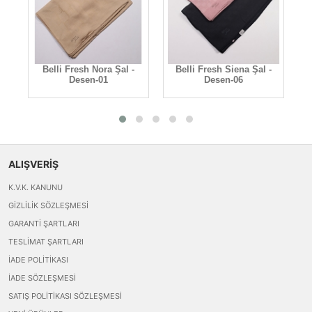
-
Belli Fresh Nora Şal -
Belli Fresh Siena Şal -
B
Desen-01
Desen-06
ALIŞVERİŞ
K.V.K. KANUNU
GIZLILIK SÖZLEŞMESI
GARANTI ŞARTLARI
TESLIMAT ŞARTLARI
İADE POLITIKASI
İADE SÖZLEŞMESI
SATIŞ POLITIKASI SÖZLEŞMESI