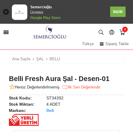
Semercioğlu
İNDİR
Ücretsiz
Google Play Store
0
Türkçe
Sipariş Takibi
Ana Sayfa
ŞAL
BELLİ
Belli Fresh Aura Şal - Desen-01
Henüz Değerlendirilmemiş
İlk Sen Değerlendir
Stok Kodu:
ST34392
Stok Miktarı:
4 ADET
Markası:
Belli