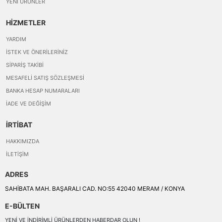
YENI ÜRÜNLER
HİZMETLER
YARDIM
İSTEK VE ÖNERILERINIZ
SIPARIŞ TAKIBI
MESAFELI SATIŞ SÖZLEŞMESI
BANKA HESAP NUMARALARI
İADE VE DEĞIŞIM
İRTİBAT
HAKKIMIZDA
İLETIŞIM
ADRES
SAHİBATA MAH. BAŞARALI CAD. NO:55 42040 MERAM / KONYA
E-BÜLTEN
YENI VE INDIRIMLI ÜRÜNLERDEN HABERDAR OLUN !