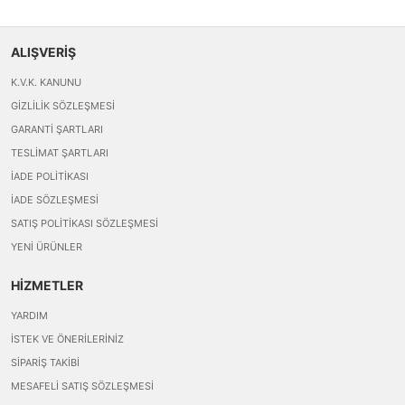
ALIŞVERİŞ
K.V.K. KANUNU
GIZLILIK SÖZLEŞMESI
GARANTI ŞARTLARI
TESLIMAT ŞARTLARI
İADE POLITIKASI
İADE SÖZLEŞMESI
SATIŞ POLITIKASI SÖZLEŞMESI
YENI ÜRÜNLER
HİZMETLER
YARDIM
İSTEK VE ÖNERILERINIZ
SIPARIŞ TAKIBI
MESAFELI SATIŞ SÖZLEŞMESI