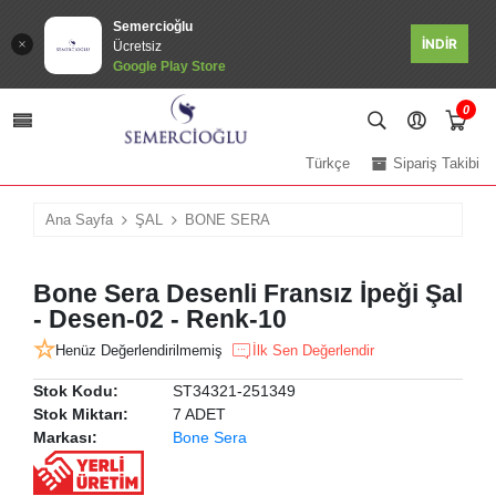
Semercioğlu
İNDİR
Ücretsiz
Google Play Store
0
Türkçe
Sipariş Takibi
Ana Sayfa
ŞAL
BONE SERA
Bone Sera Desenli Fransız İpeği Şal
- Desen-02 - Renk-10
Henüz Değerlendirilmemiş
İlk Sen Değerlendir
Stok Kodu:
ST34321-251349
Stok Miktarı:
7 ADET
Markası:
Bone Sera