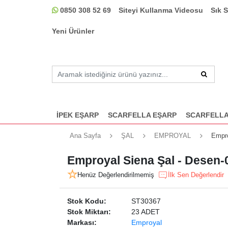
0850 308 52 69
Siteyi Kullanma Videosu
Sık 
Yeni Ürünler
İPEK EŞARP
SCARFELLA EŞARP
SCARFELLA
Ana Sayfa
ŞAL
EMPROYAL
Empro
Emproyal Siena Şal - Desen-
Henüz Değerlendirilmemiş
İlk Sen Değerlendir
Stok Kodu:
ST30367
Stok Miktarı:
23 ADET
Markası:
Emproyal