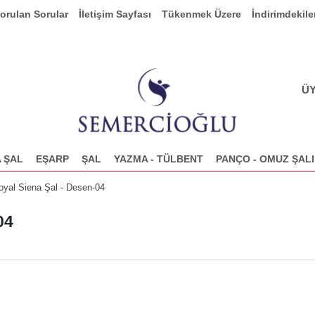
Sorulan Sorular
İletişim Sayfası
Tükenmek Üzere
İndirimdekile
ÜY
 ŞAL
EŞARP
ŞAL
YAZMA - TÜLBENT
PANÇO - OMUZ ŞALI
yal Siena Şal - Desen-04
04