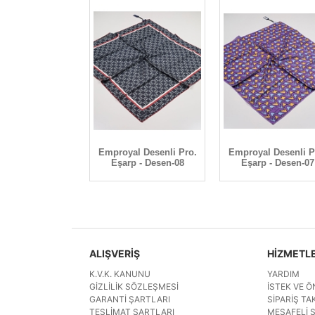
al Siena Şal -
Emproyal Desenli Pro.
Emproyal Desenli P
Desen-03
Eşarp - Desen-08
Eşarp - Desen-07
ALIŞVERİŞ
HİZMETL
K.V.K. KANUNU
YARDIM
GIZLILIK SÖZLEŞMESI
İSTEK VE Ö
GARANTI ŞARTLARI
SIPARIŞ TAK
TESLIMAT ŞARTLARI
MESAFELI 