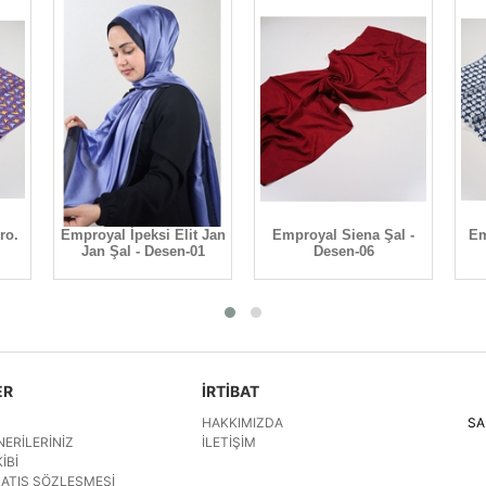
ro.
Emproyal İpeksi Elit Jan
Emproyal Siena Şal -
Em
Jan Şal - Desen-01
Desen-06
ER
İRTİBAT
HAKKIMIZDA
SA
NERILERINIZ
İLETIŞIM
IBI
SATIŞ SÖZLEŞMESI