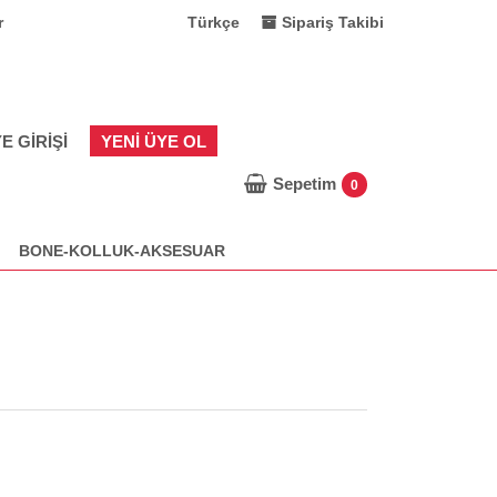
r
Türkçe
Sipariş Takibi
E GIRIŞI
YENI ÜYE OL
Sepetim
0
BONE-KOLLUK-AKSESUAR