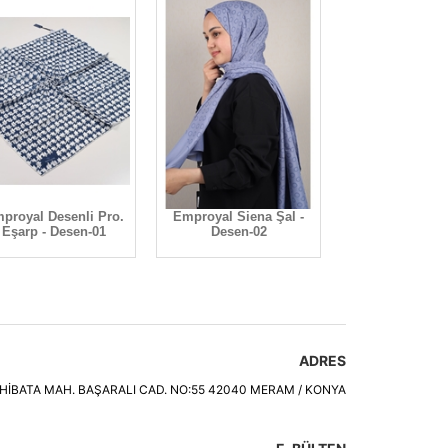
proyal Desenli Pro.
Emproyal Siena Şal -
Emproyal Sien
Eşarp - Desen-01
Desen-02
Desen-0
ADRES
HİBATA MAH. BAŞARALI CAD. NO:55 42040 MERAM / KONYA