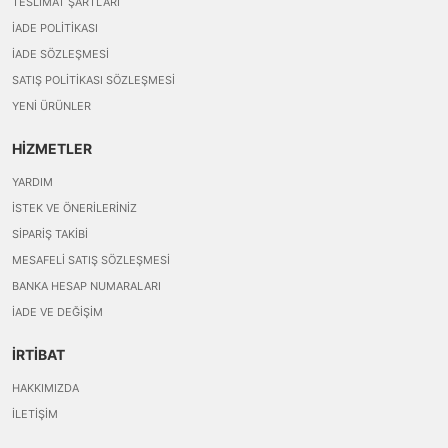
TESLIMAT ŞARTLARI
İADE POLITIKASI
İADE SÖZLEŞMESI
SATIŞ POLITIKASI SÖZLEŞMESI
YENI ÜRÜNLER
HİZMETLER
YARDIM
İSTEK VE ÖNERILERINIZ
SIPARIŞ TAKIBI
MESAFELI SATIŞ SÖZLEŞMESI
BANKA HESAP NUMARALARI
İADE VE DEĞIŞIM
İRTİBAT
HAKKIMIZDA
İLETIŞIM