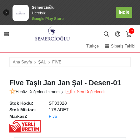
Semercioğlu
İNDİR
Ücretsiz
Google Play Store
0
Türkçe
Sipariş Takibi
Ana Sayfa
ŞAL
FİVE
Five Taşlı Jan Jan Şal - Desen-01
Henüz Değerlendirilmemiş
İlk Sen Değerlendir
Stok Kodu:
ST33328
Stok Miktarı:
178 ADET
Markası:
Five