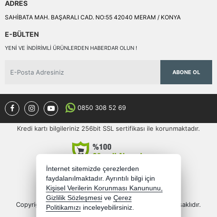
ADRES
SAHİBATA MAH. BAŞARALI CAD. NO:55 42040 MERAM / KONYA
E-BÜLTEN
YENI VE INDIRIMLI ÜRÜNLERDEN HABERDAR OLUN !
ABONE OL
0850 308 52 69
Kredi kartı bilgileriniz 256bit SSL sertifikası ile korunmaktadır.
İnternet sitemizde çerezlerden
faydalanılmaktadır. Ayrıntılı bilgi için
Kişisel Verilerin Korunması Kanununu,
Gizlilik Sözleşmesi
ve
Çerez
Copyright 2026 semercioglutoptan.com - Tüm hakları saklıdır.
Politikamızı
inceleyebilirsiniz.