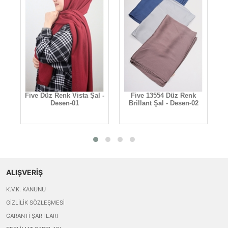
-
Five Düz Renk Vista Şal -
Five 13554 Düz Renk
Desen-01
Brillant Şal - Desen-02
M
ALIŞVERİŞ
K.V.K. KANUNU
GIZLILIK SÖZLEŞMESI
GARANTI ŞARTLARI