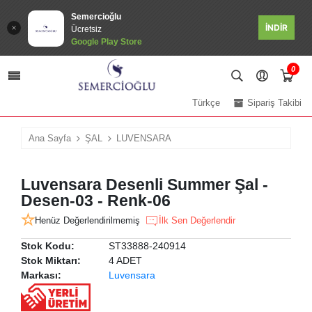
Semercioğlu
İNDİR
Ücretsiz
Google Play Store
0
Türkçe
Sipariş Takibi
Ana Sayfa
ŞAL
LUVENSARA
Luvensara Desenli Summer Şal -
Desen-03 - Renk-06
Henüz Değerlendirilmemiş
İlk Sen Değerlendir
Stok Kodu:
ST33888-240914
Stok Miktarı:
4 ADET
Markası:
Luvensara