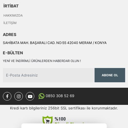
İRTİBAT
HAKKIMIZDA
İLETIŞIM
ADRES
SAHİBATA MAH. BAŞARALI CAD. NO:55 42040 MERAM / KONYA
E-BÜLTEN
YENI VE INDIRIMLI ÜRÜNLERDEN HABERDAR OLUN !
ABONE OL
0850 308 52 69
Kredi kartı bilgileriniz 256bit SSL sertifikası ile korunmaktadır.