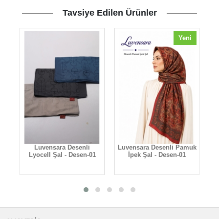
Tavsiye Edilen Ürünler
Yeni
on
Luvensara Desenli
Luvensara Desenli Pamuk
Lyocell Şal - Desen-01
İpek Şal - Desen-01