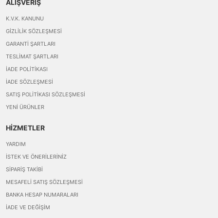
ALIŞVERİŞ
K.V.K. KANUNU
GIZLILIK SÖZLEŞMESI
GARANTI ŞARTLARI
TESLIMAT ŞARTLARI
İADE POLITIKASI
İADE SÖZLEŞMESI
SATIŞ POLITIKASI SÖZLEŞMESI
YENI ÜRÜNLER
HİZMETLER
YARDIM
İSTEK VE ÖNERILERINIZ
SIPARIŞ TAKIBI
MESAFELI SATIŞ SÖZLEŞMESI
BANKA HESAP NUMARALARI
İADE VE DEĞIŞIM