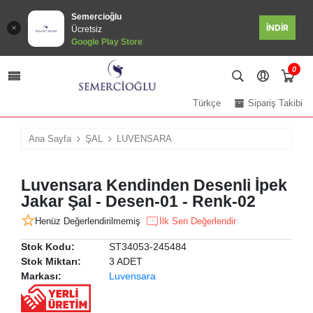
Semercioğlu
İNDİR
Ücretsiz
Google Play Store
0
Türkçe
Sipariş Takibi
Ana Sayfa
ŞAL
LUVENSARA
Luvensara Kendinden Desenli İpek
Jakar Şal - Desen-01 - Renk-02
Henüz Değerlendirilmemiş
İlk Sen Değerlendir
Stok Kodu:
ST34053-245484
Stok Miktarı:
3 ADET
Markası:
Luvensara