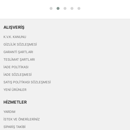
ALIŞVERİŞ
K.V.K. KANUNU
GIZLILIK SÖZLEŞMESI
GARANTI ŞARTLARI
TESLIMAT ŞARTLARI
İADE POLITIKASI
İADE SÖZLEŞMESI
SATIŞ POLITIKASI SÖZLEŞMESI
YENI ÜRÜNLER
HİZMETLER
YARDIM
İSTEK VE ÖNERILERINIZ
SIPARIŞ TAKIBI