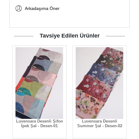
Arkadaşıma Öner
Tavsiye Edilen Ürünler
Luvensara Desenli Şifon
Luvensara Desenli
L
3
İpek Şal - Desen-01
Summer Şal - Desen-02