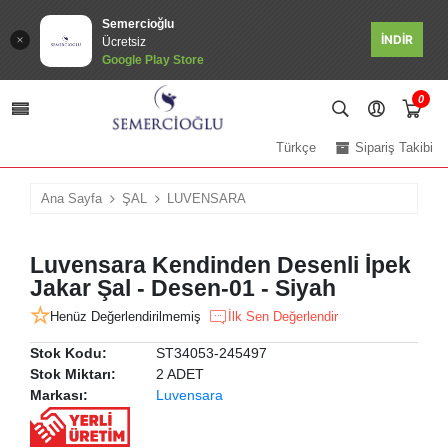
Semercioğlu
İNDİR
Ücretsiz
Google Play Store
0
Türkçe
Sipariş Takibi
Ana Sayfa
ŞAL
LUVENSARA
Luvensara Kendinden Desenli İpek
Jakar Şal - Desen-01 - Siyah
Henüz Değerlendirilmemiş
İlk Sen Değerlendir
Stok Kodu:
ST34053-245497
Stok Miktarı:
2 ADET
Markası:
Luvensara