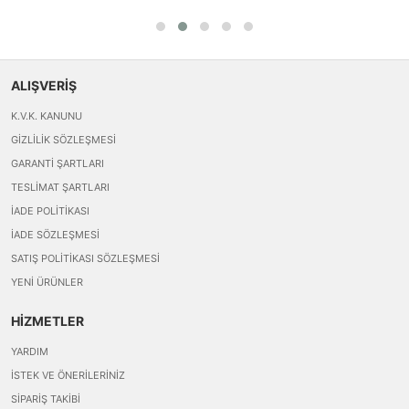
ALIŞVERİŞ
K.V.K. KANUNU
GIZLILIK SÖZLEŞMESI
GARANTI ŞARTLARI
TESLIMAT ŞARTLARI
İADE POLITIKASI
İADE SÖZLEŞMESI
SATIŞ POLITIKASI SÖZLEŞMESI
YENI ÜRÜNLER
HİZMETLER
YARDIM
İSTEK VE ÖNERILERINIZ
SIPARIŞ TAKIBI