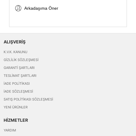
Arkadaşıma Öner
ALIŞVERİŞ
K.V.K. KANUNU
GIZLILIK SÖZLEŞMESI
GARANTI ŞARTLARI
TESLIMAT ŞARTLARI
İADE POLITIKASI
İADE SÖZLEŞMESI
SATIŞ POLITIKASI SÖZLEŞMESI
YENI ÜRÜNLER
HİZMETLER
YARDIM