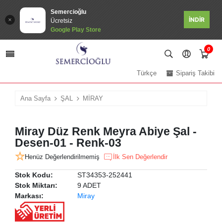
Semercioğlu
İNDİR
Ücretsiz
Google Play Store
0
Türkçe
Sipariş Takibi
Ana Sayfa
ŞAL
MİRAY
Miray Düz Renk Meyra Abiye Şal -
Desen-01 - Renk-03
Henüz Değerlendirilmemiş
İlk Sen Değerlendir
Stok Kodu:
ST34353-252441
Stok Miktarı:
9 ADET
Markası:
Miray