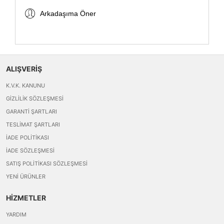
Arkadaşıma Öner
ALIŞVERİŞ
K.V.K. KANUNU
GIZLILIK SÖZLEŞMESI
GARANTI ŞARTLARI
TESLIMAT ŞARTLARI
İADE POLITIKASI
İADE SÖZLEŞMESI
SATIŞ POLITIKASI SÖZLEŞMESI
YENI ÜRÜNLER
HİZMETLER
YARDIM