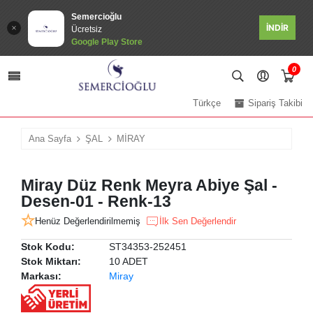
Semercioğlu
İNDİR
Ücretsiz
Google Play Store
0
Türkçe
Sipariş Takibi
Ana Sayfa
ŞAL
MİRAY
Miray Düz Renk Meyra Abiye Şal -
Desen-01 - Renk-13
Henüz Değerlendirilmemiş
İlk Sen Değerlendir
Stok Kodu:
ST34353-252451
Stok Miktarı:
10 ADET
Markası:
Miray