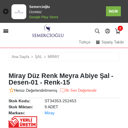
Semercioğlu
İNDİR
Ücretsiz
Google Play Store
0
Türkçe
Sipariş Takibi
Ana Sayfa
ŞAL
MİRAY
Miray Düz Renk Meyra Abiye Şal -
Desen-01 - Renk-15
Henüz Değerlendirilmemiş
İlk Sen Değerlendir
Stok Kodu:
ST34353-252453
Stok Miktarı:
9 ADET
Markası:
Miray