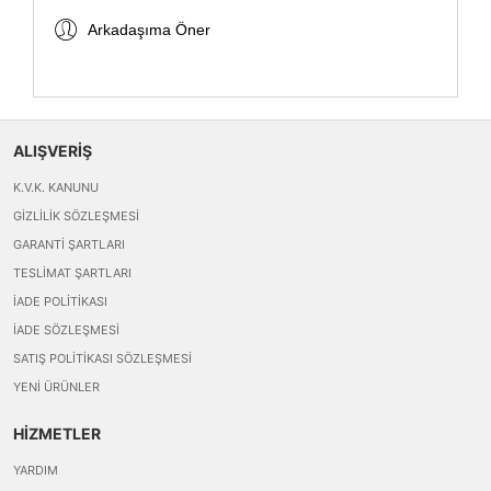
Arkadaşıma Öner
ALIŞVERİŞ
K.V.K. KANUNU
GIZLILIK SÖZLEŞMESI
GARANTI ŞARTLARI
TESLIMAT ŞARTLARI
İADE POLITIKASI
İADE SÖZLEŞMESI
SATIŞ POLITIKASI SÖZLEŞMESI
YENI ÜRÜNLER
HİZMETLER
YARDIM