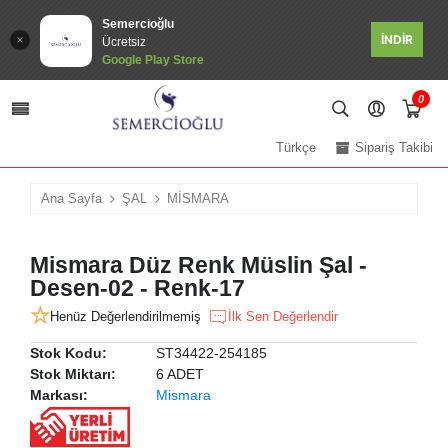
Semercioğlu
İNDİR
Ücretsiz
Google Play Store
0
Türkçe
Sipariş Takibi
Ana Sayfa
ŞAL
MİSMARA
Mismara Düz Renk Müslin Şal -
Desen-02 - Renk-17
Henüz Değerlendirilmemiş
İlk Sen Değerlendir
Stok Kodu:
ST34422-254185
Stok Miktarı:
6 ADET
Markası:
Mismara