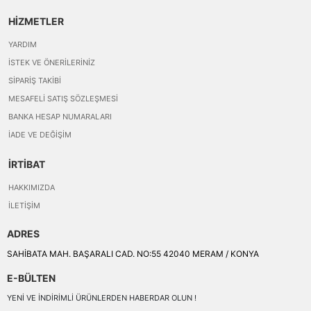
HİZMETLER
YARDIM
İSTEK VE ÖNERILERINIZ
SIPARIŞ TAKIBI
MESAFELI SATIŞ SÖZLEŞMESI
BANKA HESAP NUMARALARI
İADE VE DEĞIŞIM
İRTİBAT
HAKKIMIZDA
İLETIŞIM
ADRES
SAHİBATA MAH. BAŞARALI CAD. NO:55 42040 MERAM / KONYA
E-BÜLTEN
YENI VE INDIRIMLI ÜRÜNLERDEN HABERDAR OLUN !