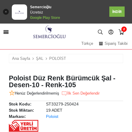
Semercioğlu
İNDİR
Ücretsiz
Google Play Store
0
Türkçe
Sipariş Takibi
Ana Sayfa
ŞAL
POLOİST
Poloist Düz Renk Bürümcük Şal -
Desen-10 - Renk-105
Henüz Değerlendirilmemiş
İlk Sen Değerlendir
Stok Kodu:
ST33279-250424
Stok Miktarı:
19 ADET
Markası:
Poloist