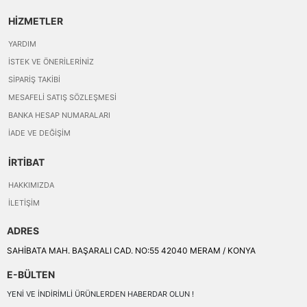
HİZMETLER
YARDIM
İSTEK VE ÖNERILERINIZ
SIPARIŞ TAKIBI
MESAFELI SATIŞ SÖZLEŞMESI
BANKA HESAP NUMARALARI
İADE VE DEĞIŞIM
İRTİBAT
HAKKIMIZDA
İLETIŞIM
ADRES
SAHİBATA MAH. BAŞARALI CAD. NO:55 42040 MERAM / KONYA
E-BÜLTEN
YENI VE INDIRIMLI ÜRÜNLERDEN HABERDAR OLUN !