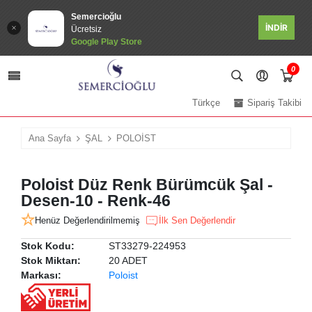
Semercioğlu
İNDİR
Ücretsiz
Google Play Store
0
Türkçe
Sipariş Takibi
Ana Sayfa
ŞAL
POLOİST
Poloist Düz Renk Bürümcük Şal -
Desen-10 - Renk-46
Henüz Değerlendirilmemiş
İlk Sen Değerlendir
Stok Kodu:
ST33279-224953
Stok Miktarı:
20 ADET
Markası:
Poloist