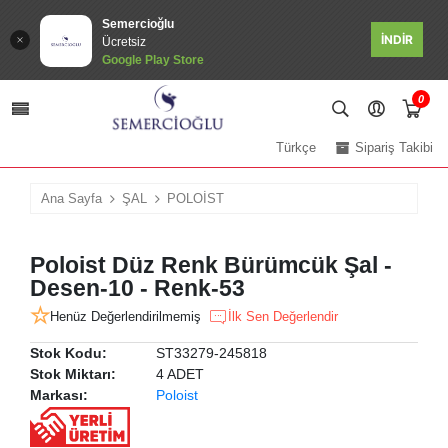
Semercioğlu
İNDİR
Ücretsiz
Google Play Store
0
Türkçe
Sipariş Takibi
Ana Sayfa
ŞAL
POLOİST
Poloist Düz Renk Bürümcük Şal -
Desen-10 - Renk-53
Henüz Değerlendirilmemiş
İlk Sen Değerlendir
Stok Kodu:
ST33279-245818
Stok Miktarı:
4 ADET
Markası:
Poloist