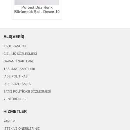
Poloist Düz Renk
Bürümcük Şal - Desen-10
ALIŞVERİŞ
K.V.K. KANUNU
GIZLILIK SÖZLEŞMESI
GARANTI ŞARTLARI
TESLIMAT ŞARTLARI
İADE POLITIKASI
İADE SÖZLEŞMESI
SATIŞ POLITIKASI SÖZLEŞMESI
YENI ÜRÜNLER
HİZMETLER
YARDIM
İSTEK VE ÖNERILERINIZ