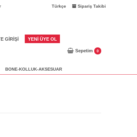
r
Türkçe
Sipariş Takibi
E GIRIŞI
YENI ÜYE OL
Sepetim
0
BONE-KOLLUK-AKSESUAR