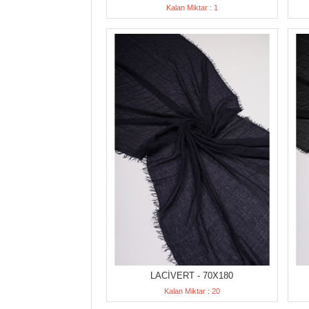
Kalan Miktar : 1
LACİVERT - 70X180
Kalan Miktar : 20