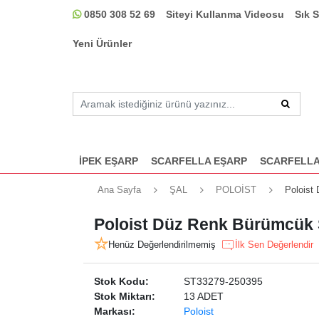
0850 308 52 69
Siteyi Kullanma Videosu
Sık 
Yeni Ürünler
İPEK EŞARP
SCARFELLA EŞARP
SCARFELLA
Ana Sayfa
ŞAL
POLOİST
Poloist
Poloist Düz Renk Bürümcük Ş
Henüz Değerlendirilmemiş
İlk Sen Değerlendir
Stok Kodu:
ST33279-250395
Stok Miktarı:
13 ADET
Markası:
Poloist