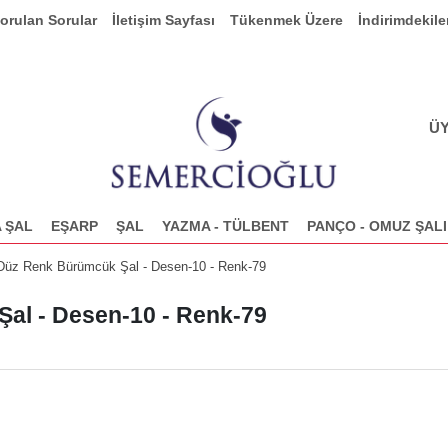
Sorulan Sorular
İletişim Sayfası
Tükenmek Üzere
İndirimdekile
ÜY
 ŞAL
EŞARP
ŞAL
YAZMA - TÜLBENT
PANÇO - OMUZ ŞALI
 Düz Renk Bürümcük Şal - Desen-10 - Renk-79
al - Desen-10 - Renk-79