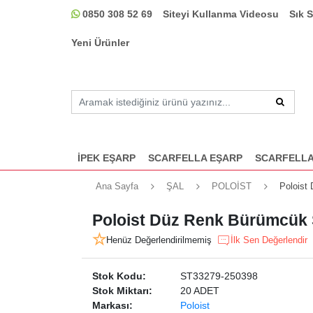
0850 308 52 69
Siteyi Kullanma Videosu
Sık 
Yeni Ürünler
İPEK EŞARP
SCARFELLA EŞARP
SCARFELLA
Ana Sayfa
ŞAL
POLOİST
Poloist
Poloist Düz Renk Bürümcük Ş
Henüz Değerlendirilmemiş
İlk Sen Değerlendir
Stok Kodu:
ST33279-250398
Stok Miktarı:
20 ADET
Markası:
Poloist