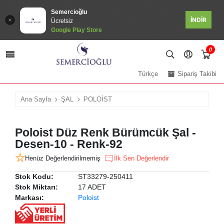
Semercioğlu
İNDİR
Ücretsiz
Google Play Store
0
Türkçe
Sipariş Takibi
Ana Sayfa
ŞAL
POLOİST
Poloist Düz Renk Bürümcük Şal -
Desen-10 - Renk-92
Henüz Değerlendirilmemiş
İlk Sen Değerlendir
Stok Kodu:
ST33279-250411
Stok Miktarı:
17 ADET
Markası:
Poloist