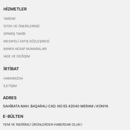
HİZMETLER
YARDIM
İSTEK VE ÖNERILERINIZ
SIPARIŞ TAKIBI
MESAFELI SATIŞ SÖZLEŞMESI
BANKA HESAP NUMARALARI
İADE VE DEĞIŞIM
İRTİBAT
HAKKIMIZDA
İLETIŞIM
ADRES
SAHİBATA MAH. BAŞARALI CAD. NO:55 42040 MERAM / KONYA
E-BÜLTEN
YENI VE INDIRIMLI ÜRÜNLERDEN HABERDAR OLUN !