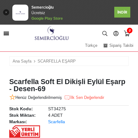
Semercioğlu
İNDİR
Ücretsiz
Google Play Store
0
Türkçe
Sipariş Takibi
Ana Sayfa
SCARFELLA EŞARP
Scarfella Soft El Dikişli Eylül Eşarp
- Desen-69
Henüz Değerlendirilmemiş
İlk Sen Değerlendir
Stok Kodu:
ST34275
Stok Miktarı:
4 ADET
Markası:
Scarfella