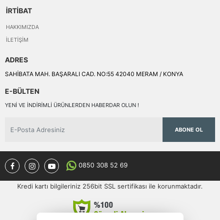
İRTİBAT
HAKKIMIZDA
İLETIŞIM
ADRES
SAHİBATA MAH. BAŞARALI CAD. NO:55 42040 MERAM / KONYA
E-BÜLTEN
YENI VE INDIRIMLI ÜRÜNLERDEN HABERDAR OLUN !
ABONE OL
0850 308 52 69
Kredi kartı bilgileriniz 256bit SSL sertifikası ile korunmaktadır.