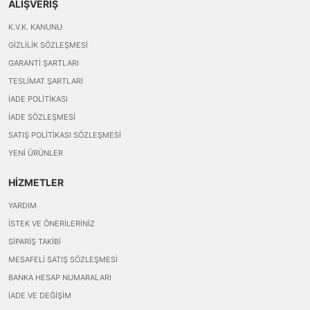
ALIŞVERİŞ
K.V.K. KANUNU
GIZLILIK SÖZLEŞMESI
GARANTI ŞARTLARI
TESLIMAT ŞARTLARI
İADE POLITIKASI
İADE SÖZLEŞMESI
SATIŞ POLITIKASI SÖZLEŞMESI
YENI ÜRÜNLER
HİZMETLER
YARDIM
İSTEK VE ÖNERILERINIZ
SIPARIŞ TAKIBI
MESAFELI SATIŞ SÖZLEŞMESI
BANKA HESAP NUMARALARI
İADE VE DEĞIŞIM