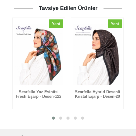
Tavsiye Edilen Ürünler
i
Yeni
Yeni
Scarfella Yaz Esintisi
Scarfella Hybrid Desenli
Fresh Eşarp - Desen-122
Kristal Eşarp - Desen-20