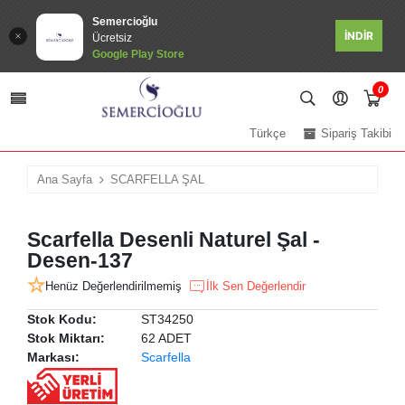
Semercioğlu
İNDİR
Ücretsiz
Google Play Store
0
Türkçe
Sipariş Takibi
Ana Sayfa
SCARFELLA ŞAL
Scarfella Desenli Naturel Şal -
Desen-137
Henüz Değerlendirilmemiş
İlk Sen Değerlendir
Stok Kodu:
ST34250
Stok Miktarı:
62 ADET
Markası:
Scarfella