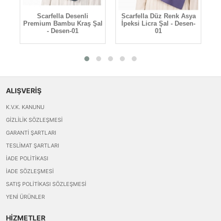
Scarfella Desenli
Scarfella Düz Renk Asya
S
Premium Bambu Kraş Şal
İpeksi Licra Şal - Desen-
- Desen-01
01
ALIŞVERİŞ
K.V.K. KANUNU
GIZLILIK SÖZLEŞMESI
GARANTI ŞARTLARI
TESLIMAT ŞARTLARI
İADE POLITIKASI
İADE SÖZLEŞMESI
SATIŞ POLITIKASI SÖZLEŞMESI
YENI ÜRÜNLER
HİZMETLER