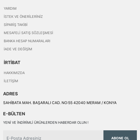
YARDIM
İSTEK VE ÖNERILERINIZ
SIPARIŞ TAKIBI
MESAFELI SATIŞ SÖZLEŞMESI
BANKA HESAP NUMARALARI
İADE VE DEĞIŞIM
İRTİBAT
HAKKIMIZDA
İLETIŞIM
ADRES
SAHİBATA MAH. BAŞARALI CAD. NO:55 42040 MERAM / KONYA
E-BÜLTEN
YENI VE INDIRIMLI ÜRÜNLERDEN HABERDAR OLUN !
ABONE OL