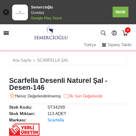
Semercioğlu
İNDİR
Ücretsiz
Google Play Store
0
Türkçe
Sipariş Takibi
Ana Sayfa
SCARFELLA ŞAL
Scarfella Desenli Naturel Şal -
Desen-146
Henüz Değerlendirilmemiş
İlk Sen Değerlendir
Stok Kodu:
ST34299
Stok Miktarı:
113 ADET
Markası:
Scarfella