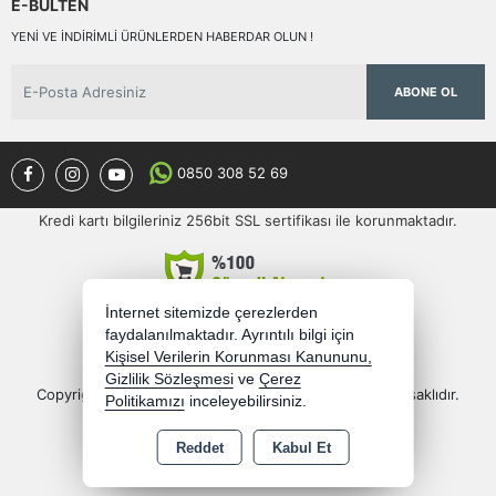
E-BÜLTEN
YENI VE INDIRIMLI ÜRÜNLERDEN HABERDAR OLUN !
ABONE OL
0850 308 52 69
Kredi kartı bilgileriniz 256bit SSL sertifikası ile korunmaktadır.
İnternet sitemizde çerezlerden
faydalanılmaktadır. Ayrıntılı bilgi için
Kişisel Verilerin Korunması Kanununu,
Gizlilik Sözleşmesi
ve
Çerez
Copyright 2026 semercioglutoptan.com - Tüm hakları saklıdır.
Politikamızı
inceleyebilirsiniz.
Bu site AKINSOFT E-Ticaret ile hazırlanmıştır.
Reddet
Kabul Et