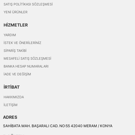
SATIŞ POLITIKASI SÖZLEŞMESI
YENI ÜRÜNLER
HİZMETLER
YARDIM
İSTEK VE ÖNERILERINIZ
SIPARIŞ TAKIBI
MESAFELI SATIŞ SÖZLEŞMESI
BANKA HESAP NUMARALARI
İADE VE DEĞIŞIM
İRTİBAT
HAKKIMIZDA
İLETIŞIM
ADRES
SAHİBATA MAH. BAŞARALI CAD. NO:55 42040 MERAM / KONYA