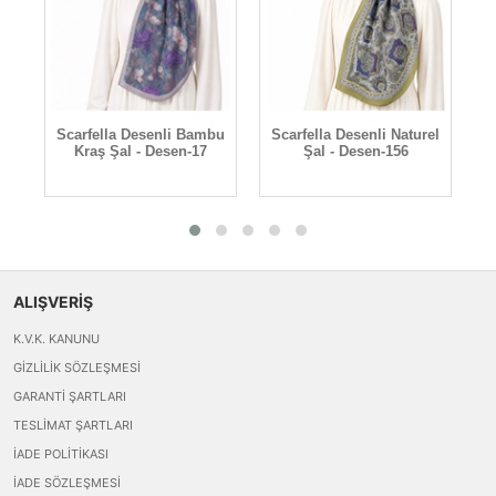
el
Scarfella Desenli Bambu
Scarfella Desenli Naturel
S
Kraş Şal - Desen-17
Şal - Desen-156
ALIŞVERİŞ
K.V.K. KANUNU
GIZLILIK SÖZLEŞMESI
GARANTI ŞARTLARI
TESLIMAT ŞARTLARI
İADE POLITIKASI
İADE SÖZLEŞMESI