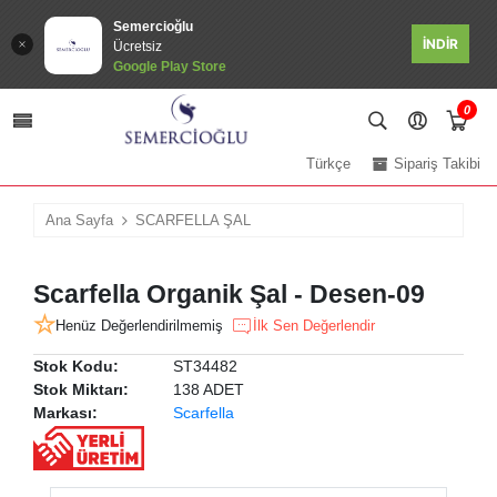
Semercioğlu
İNDİR
Ücretsiz
Google Play Store
0
Türkçe
Sipariş Takibi
Ana Sayfa
SCARFELLA ŞAL
Scarfella Organik Şal - Desen-09
Henüz Değerlendirilmemiş
İlk Sen Değerlendir
Stok Kodu:
ST34482
Stok Miktarı:
138 ADET
Markası:
Scarfella