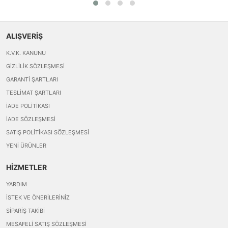
ALIŞVERİŞ
K.V.K. KANUNU
GIZLILIK SÖZLEŞMESI
GARANTI ŞARTLARI
TESLIMAT ŞARTLARI
İADE POLITIKASI
İADE SÖZLEŞMESI
SATIŞ POLITIKASI SÖZLEŞMESI
YENI ÜRÜNLER
HİZMETLER
YARDIM
İSTEK VE ÖNERILERINIZ
SIPARIŞ TAKIBI
MESAFELI SATIŞ SÖZLEŞMESI