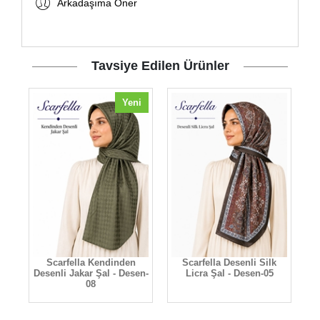
Arkadaşıma Öner
Tavsiye Edilen Ürünler
Yeni
-
Scarfella Kendinden
Scarfella Desenli Silk
S
Desenli Jakar Şal - Desen-
Licra Şal - Desen-05
08