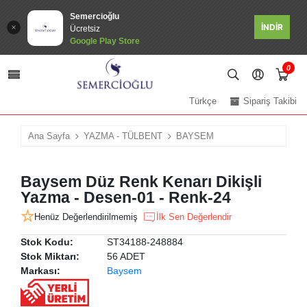
Semercioğlu
İNDİR
Ücretsiz
Google Play Store
0
Türkçe
Sipariş Takibi
Ana Sayfa
YAZMA - TÜLBENT
BAYSEM
Baysem Düz Renk Kenarı Dikişli
Yazma - Desen-01 - Renk-24
Henüz Değerlendirilmemiş
İlk Sen Değerlendir
Stok Kodu:
ST34188-248884
Stok Miktarı:
56 ADET
Markası:
Baysem