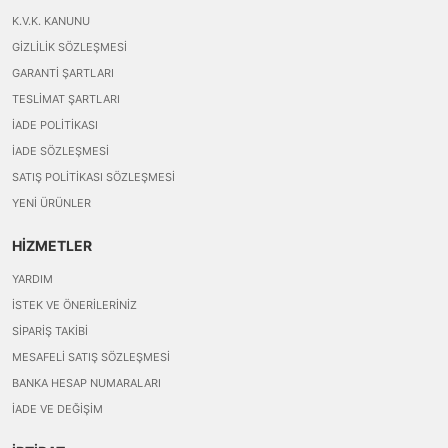
K.V.K. KANUNU
GIZLILIK SÖZLEŞMESI
GARANTI ŞARTLARI
TESLIMAT ŞARTLARI
İADE POLITIKASI
İADE SÖZLEŞMESI
SATIŞ POLITIKASI SÖZLEŞMESI
YENI ÜRÜNLER
HİZMETLER
YARDIM
İSTEK VE ÖNERILERINIZ
SIPARIŞ TAKIBI
MESAFELI SATIŞ SÖZLEŞMESI
BANKA HESAP NUMARALARI
İADE VE DEĞIŞIM