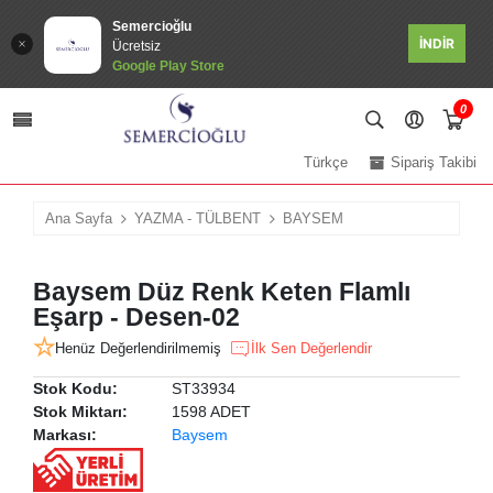
Semercioğlu
İNDİR
Ücretsiz
Google Play Store
0
Türkçe
Sipariş Takibi
Ana Sayfa
YAZMA - TÜLBENT
BAYSEM
Baysem Düz Renk Keten Flamlı
Eşarp - Desen-02
Henüz Değerlendirilmemiş
İlk Sen Değerlendir
Stok Kodu:
ST33934
Stok Miktarı:
1598 ADET
Markası:
Baysem