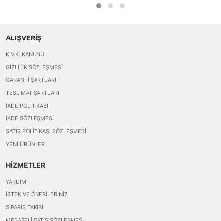
ALIŞVERİŞ
K.V.K. KANUNU
GIZLILIK SÖZLEŞMESI
GARANTI ŞARTLARI
TESLIMAT ŞARTLARI
İADE POLITIKASI
İADE SÖZLEŞMESI
SATIŞ POLITIKASI SÖZLEŞMESI
YENI ÜRÜNLER
HİZMETLER
YARDIM
İSTEK VE ÖNERILERINIZ
SIPARIŞ TAKIBI
MESAFELI SATIŞ SÖZLEŞMESI