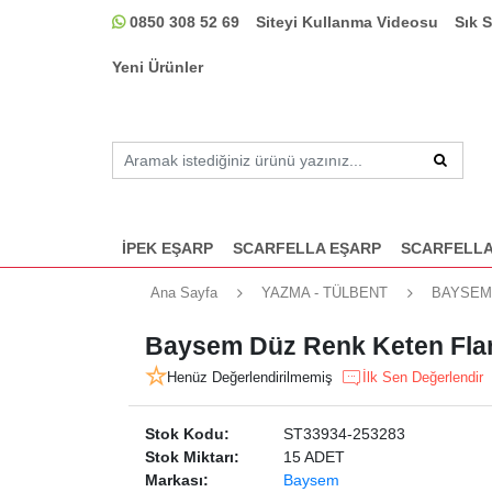
0850 308 52 69
Siteyi Kullanma Videosu
Sık 
Yeni Ürünler
İPEK EŞARP
SCARFELLA EŞARP
SCARFELLA
Ana Sayfa
YAZMA - TÜLBENT
BAYSEM
Baysem Düz Renk Keten Flam
Henüz Değerlendirilmemiş
İlk Sen Değerlendir
Stok Kodu:
ST33934-253283
Stok Miktarı:
15 ADET
Markası:
Baysem