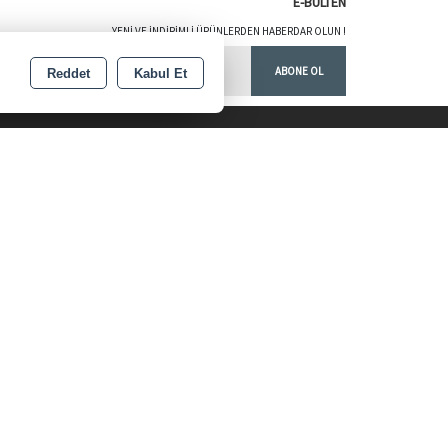
E-BÜLTEN
YENI VE INDIRIMLI ÜRÜNLERDEN HABERDAR OLUN !
ABONE OL
Reddet
Kabul Et
 kartı bilgileriniz 256bit SSL sertifikası ile korunmaktadır.