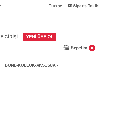
r
Türkçe
Sipariş Takibi
E GIRIŞI
YENI ÜYE OL
Sepetim
0
BONE-KOLLUK-AKSESUAR