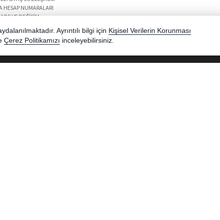
A HESAP NUMARALARI
İADE VE DEĞIŞIM
dalanılmaktadır. Ayrıntılı bilgi için
Kişisel Verilerin Korunması
e
Çerez Politikamızı
inceleyebilirsiniz.
Kredi
ır.
Bu site AKINSOFT E-Ticaret ile hazırlanmıştır.