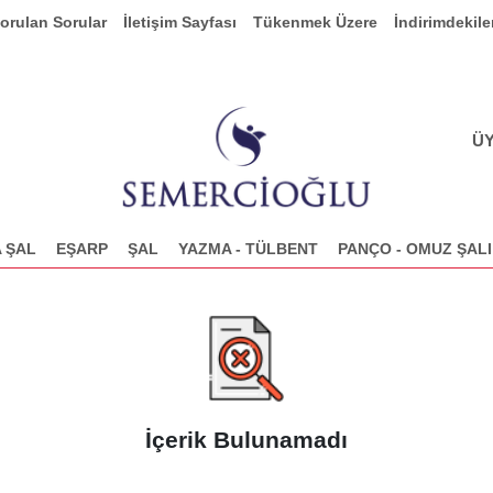
Sorulan Sorular
İletişim Sayfası
Tükenmek Üzere
İndirimdekile
ÜY
 ŞAL
EŞARP
ŞAL
YAZMA - TÜLBENT
PANÇO - OMUZ ŞALI
İçerik Bulunamadı