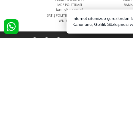
İADE POLITIKASI
BANK
İADE SÖZLEŞMESI
SATIŞ POLITIKASI SÖZLEŞMESI
İnternet sitemizde çerezlerden fay
YENI ÜRÜNLER
Kanununu,
Gizlilik Sözleşmesi
v
0850 308 52 69
Copyright 2026 semercioglutoptan.com - Tüm hakları saklıd