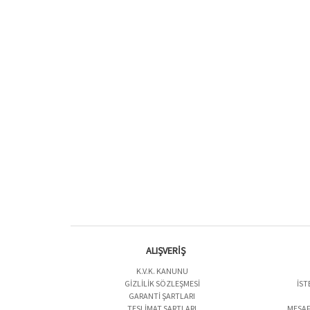
ALIŞVERİŞ
K.V.K. KANUNU
GIZLILIK SÖZLEŞMESI
İST
GARANTI ŞARTLARI
TESLIMAT ŞARTLARI
MESAF