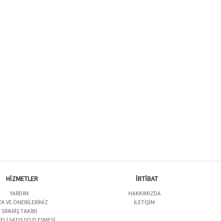
HİZMETLER
İRTİBAT
YARDIM
HAKKIMIZDA
EK VE ÖNERILERINIZ
İLETIŞIM
SIPARIŞ TAKIBI
ELI SATIŞ SÖZLEŞMESI